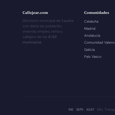
Callejear.com
Comunidades
Directorio municipal de España
Cataluña
con datos de población,
Madrid
vivienda, empleo, renta y
Andalucía
callejero de los
8.132
municipios
.
Comunidad Valenc
Galicia
País Vasco
INE
·
SEPE
·
AEAT
· Min. Transp