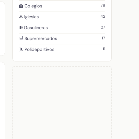
79
🏫 Colegios
42
⛪ Iglesias
27
⛽ Gasolineras
17
🛒 Supermercados
11
🤸 Polideportivos