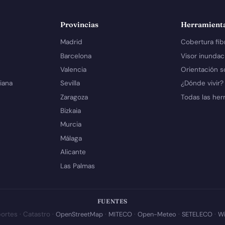
Provincias
Herramient
Madrid
Cobertura fib
Barcelona
Visor inundac
Valencia
Orientación s
iana
Sevilla
¿Dónde vivir?
Zaragoza
Todas las her
Bizkaia
Murcia
Málaga
Alicante
Las Palmas
FUENTES
ortes · Catastro ·
OpenStreetMap
·
MITECO
·
Open-Meteo
·
SETELECO
·
Wi