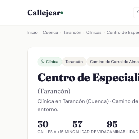
Callejear
Inicio
›
Cuenca
›
Tarancón
›
Clínicas
›
Centro de Espe
🩺 Clínica
Tarancón
Camino de Corral de Alma
Centro de Especi
(Tarancón)
Clínica en Tarancón (Cuenca) · Camino de
entorno.
30
57
95
CALLES A <15 MIN
CALIDAD DE VIDA
CAMINABILIDAD