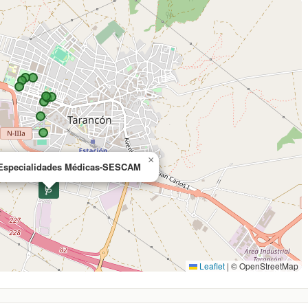
×
 Especialidades Médicas-SESCAM
🩺
Leaflet
|
© OpenStreetMap