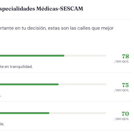
 Especialidades Médicas-SESCAM
ortante en tu decisión, estas son las calles que mejor
78
/100 QOL
e en tranquilidad.
75
/100 QOL
.
70
/100 QOL
le.