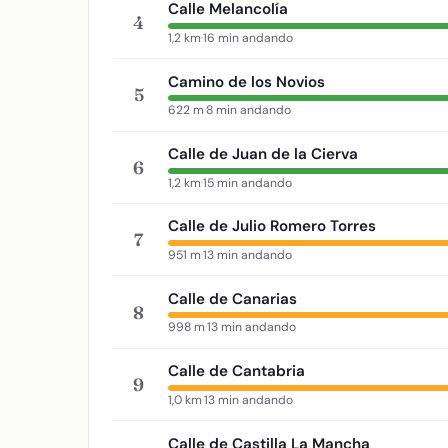
Calle Melancolía
4
1,2 km
·
16 min andando
Camino de los Novios
5
622 m
·
8 min andando
Calle de Juan de la Cierva
6
1,2 km
·
15 min andando
Calle de Julio Romero Torres
7
951 m
·
13 min andando
Calle de Canarias
8
998 m
·
13 min andando
Calle de Cantabria
9
1,0 km
·
13 min andando
Calle de Castilla La Mancha