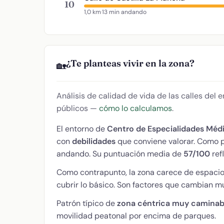
10
1,0 km
·
13 min andando
¿Te planteas vivir en la zona?
🏡
Análisis de calidad de vida de las calles del
públicos —
cómo lo calculamos
.
El entorno de
Centro de Especialidades Mé
con
debilidades
que conviene valorar. Como pr
andando. Su puntuación media de
57/100
ref
Como contrapunto, la zona carece de espacio
cubrir lo básico. Son factores que cambian mu
Patrón típico de
zona céntrica muy caminab
movilidad peatonal por encima de parques.