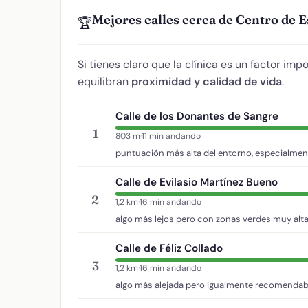
Mejores calles cerca de Centro de
🏆
Si tienes claro que la clínica es un factor imp
equilibran
proximidad y calidad de vida
.
Calle de los Donantes de Sangre
1
803 m
·
11 min andando
puntuación más alta del entorno, especialment
Calle de Evilasio Martínez Bueno
2
1,2 km
·
16 min andando
algo más lejos pero con zonas verdes muy alta
Calle de Féliz Collado
3
1,2 km
·
16 min andando
algo más alejada pero igualmente recomendab