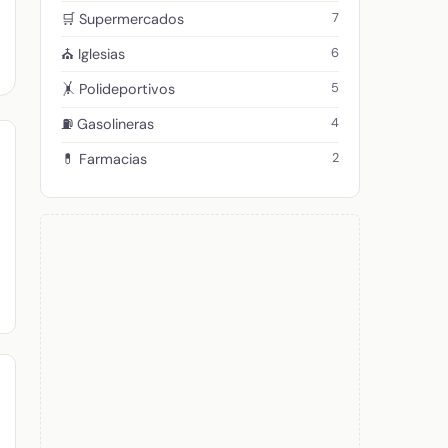
7
🛒 Supermercados
6
⛪ Iglesias
5
🤸 Polideportivos
4
⛽ Gasolineras
2
💊 Farmacias