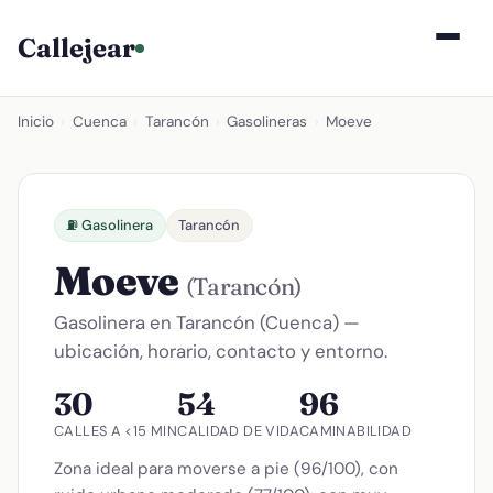
Callejear
Inicio
›
Cuenca
›
Tarancón
›
Gasolineras
›
Moeve
⛽ Gasolinera
Tarancón
Moeve
(Tarancón)
Gasolinera en Tarancón (Cuenca) —
ubicación, horario, contacto y entorno.
30
54
96
CALLES A <15 MIN
CALIDAD DE VIDA
CAMINABILIDAD
Zona ideal para moverse a pie (96/100), con