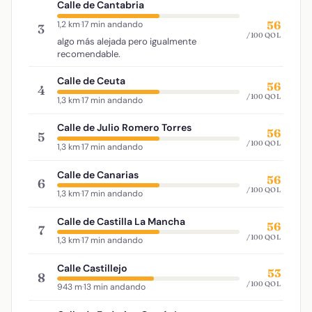
Calle de Cantabria
56
1,2 km
·
17 min andando
3
/100 QOL
algo más alejada pero igualmente
recomendable.
Calle de Ceuta
56
4
/100 QOL
1,3 km
·
17 min andando
Calle de Julio Romero Torres
56
5
/100 QOL
1,3 km
·
17 min andando
Calle de Canarias
56
6
/100 QOL
1,3 km
·
17 min andando
Calle de Castilla La Mancha
56
7
/100 QOL
1,3 km
·
17 min andando
Calle Castillejo
53
8
/100 QOL
943 m
·
13 min andando