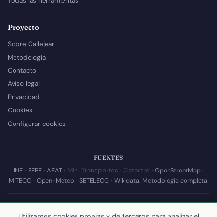
Todas las herramientas
Proyecto
Sobre Callejear
Metodología
Contacto
Aviso legal
Privacidad
Cookies
Configurar cookies
FUENTES
INE
·
SEPE
·
AEAT
· Min. Transportes · Catastro ·
OpenStreetMap
·
MITECO
·
Open-Meteo
·
SETELECO
·
Wikidata
.
Metodología completa
.
© 2026 Callejear.com — Directorio municipal de España con datos
abiertos. Desarrollado y mantenido por
Yoel Castaño
.
Utilizamos cookies propias y de terceros para analizar el