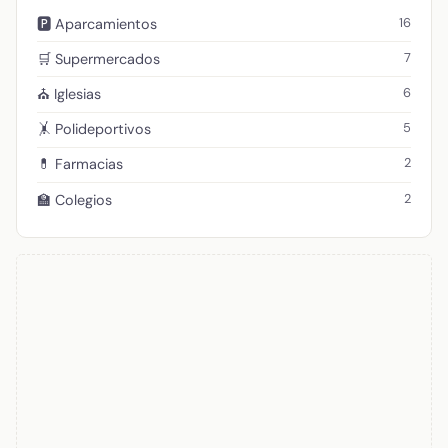
16
🅿️ Aparcamientos
7
🛒 Supermercados
6
⛪ Iglesias
5
🤸 Polideportivos
2
💊 Farmacias
2
🏫 Colegios