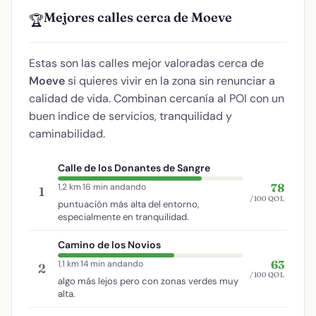
Mejores calles cerca de Moeve
🏆
Estas son las calles mejor valoradas cerca de
Moeve
si quieres vivir en la zona sin renunciar a
calidad de vida. Combinan cercanía al POI con un
buen índice de servicios, tranquilidad y
caminabilidad.
Calle de los Donantes de Sangre
78
1,2 km
·
16 min andando
1
/100 QOL
puntuación más alta del entorno,
especialmente en tranquilidad.
Camino de los Novios
63
1,1 km
·
14 min andando
2
/100 QOL
algo más lejos pero con zonas verdes muy
alta.