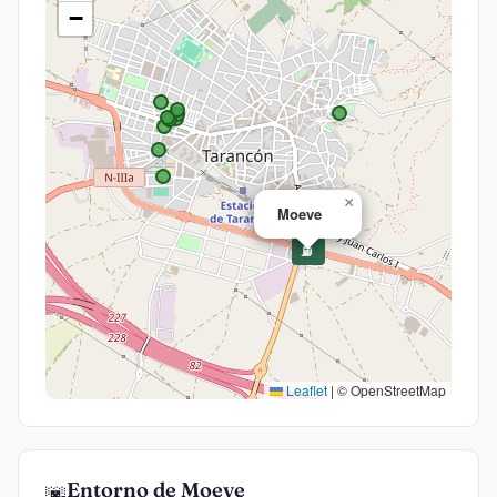
−
×
Moeve
⛽
Leaflet
|
© OpenStreetMap
Entorno de Moeve
🌆