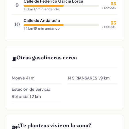
Calle de Federico García Lorca
53
9
/100 QOL
1,3 km
·
17 min andando
Calle de Andalucía
53
10
/100 QOL
1,4 km
·
19 min andando
Otras gasolineras cerca
⛽
Moeve
41 m
N S RIANSARES
1,9 km
Estación de Servicio
Rotonda
1,2 km
¿Te planteas vivir en la zona?
🏡