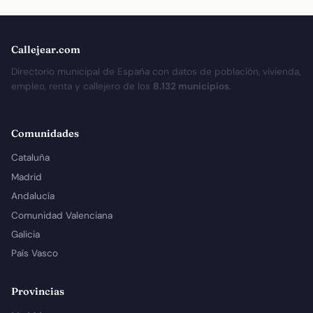
Callejear.com
Directorio municipal de España con datos de población, vivienda,
empleo, renta y callejero de los
8.132 municipios
.
Comunidades
Cataluña
Madrid
Andalucía
Comunidad Valenciana
Galicia
País Vasco
Provincias