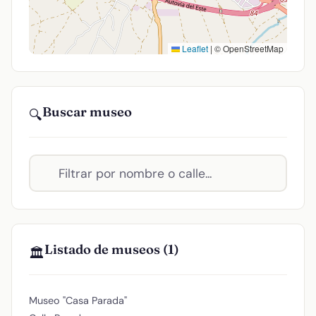
Leaflet
|
© OpenStreetMap
Buscar museo
🔍
Listado de museos (1)
🏛️
Museo "Casa Parada"