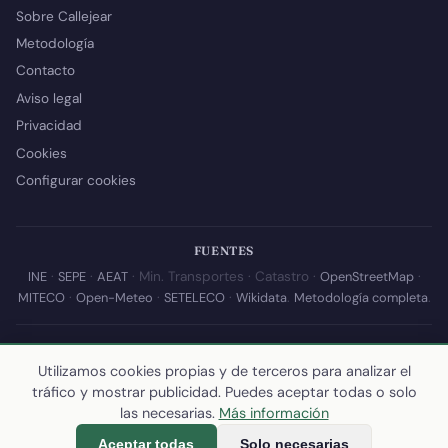
Sobre Callejear
Metodología
Contacto
Aviso legal
Privacidad
Cookies
Configurar cookies
FUENTES
INE
·
SEPE
·
AEAT
· Min. Transportes · Catastro ·
OpenStreetMap
·
MITECO
·
Open-Meteo
·
SETELECO
·
Wikidata
.
Metodología completa
.
© 2026 Callejear.com — Directorio municipal de España con datos
abiertos. Desarrollado y mantenido por
Yoel Castaño
.
Utilizamos cookies propias y de terceros para analizar el
tráfico y mostrar publicidad. Puedes aceptar todas o solo
Última actualización de esta página:
10 de julio de 2026
·
Cómo
las necesarias.
Más información
calculamos los datos
Aceptar todas
Solo necesarias