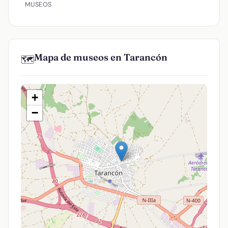
MUSEOS
Mapa de museos en Tarancón
🗺️
+
−