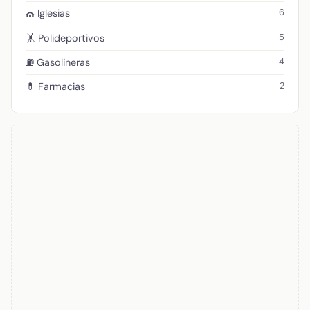
6
⛪ Iglesias
5
🤸 Polideportivos
4
⛽ Gasolineras
2
💊 Farmacias