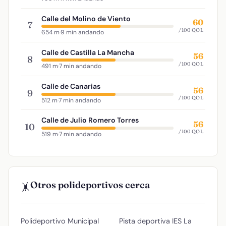
Calle del Molino de Viento
60
7
/100 QOL
654 m
·
9 min andando
Calle de Castilla La Mancha
56
8
/100 QOL
491 m
·
7 min andando
Calle de Canarias
56
9
/100 QOL
512 m
·
7 min andando
Calle de Julio Romero Torres
56
10
/100 QOL
519 m
·
7 min andando
Otros polideportivos cerca
🤸
Polideportivo Municipal
Pista deportiva IES La