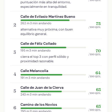
/100 QOL
puntuación más alta del entorno,
especialmente en tranquilidad.
Calle de Evilasio Martínez Bueno
75
262 m
·
3 min andando
2
/100 QOL
alternativa muy próxima, con buen
equilibrio general.
Calle de Féliz Collado
70
195 m
·
3 min andando
3
/100 QOL
cierra el top 3 con perfil sólido y
proximidad razonable.
Calle Melancolía
64
4
/100 QOL
191 m
·
3 min andando
Calle de Juan de la Cierva
63
5
/100 QOL
243 m
·
3 min andando
Camino de los Novios
63
6
/100 QOL
795 m
·
11 min andando