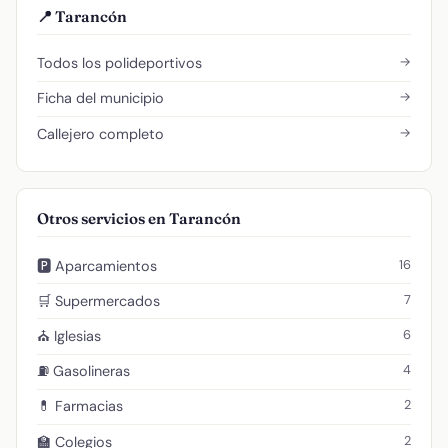
📍 Tarancón
→
Todos los polideportivos
→
Ficha del municipio
→
Callejero completo
Otros servicios en Tarancón
16
🅿️ Aparcamientos
7
🛒 Supermercados
6
⛪ Iglesias
4
⛽ Gasolineras
2
💊 Farmacias
2
🏫 Colegios