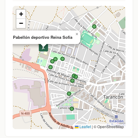
+
−
×
Pabellón deportivo Reina Sofía
🤸
Leaflet
|
© OpenStreetMap