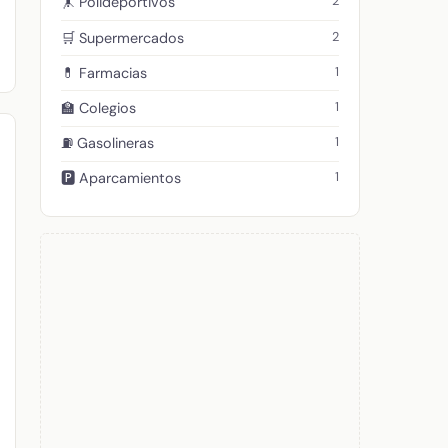
2
🤸 Polideportivos
2
🛒 Supermercados
1
💊 Farmacias
1
🏫 Colegios
1
⛽ Gasolineras
1
🅿️ Aparcamientos