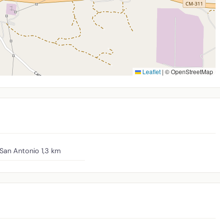
Leaflet
|
© OpenStreetMap
 San Antonio
1,3 km