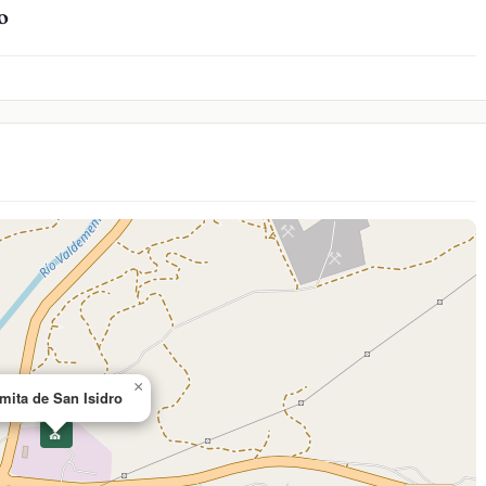
o
×
mita de San Isidro
⛪