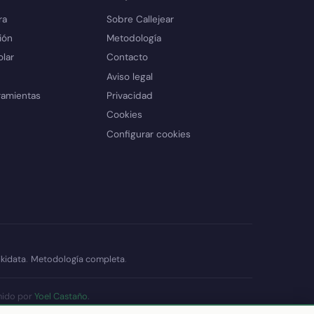
ra
Sobre Callejear
ión
Metodología
olar
Contacto
Aviso legal
ramientas
Privacidad
Cookies
Configurar cookies
kidata
.
Metodología completa
.
nido por
Yoel Castaño
.