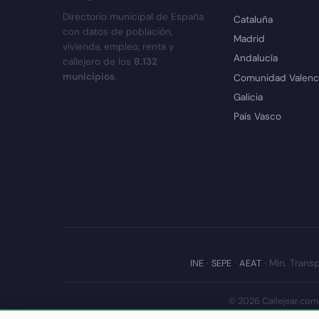
Directorio municipal de España
Cataluña
con datos de población,
Madrid
vivienda, empleo, renta y
Andalucía
callejero de los
8.132
municipios
.
Comunidad Valenc
Galicia
País Vasco
INE
·
SEPE
·
AEAT
· Min. Transp
© 2026 Callejear.com