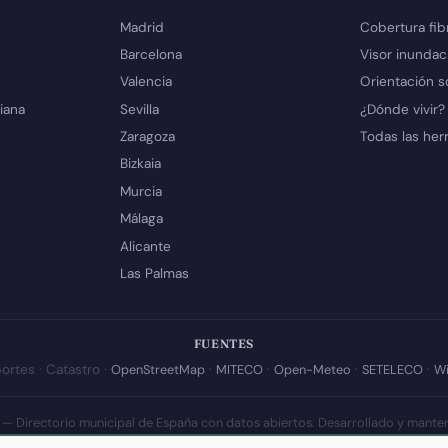
Madrid
Cobertura fib
Barcelona
Visor inundac
Valencia
Orientación s
iana
Sevilla
¿Dónde vivir?
Zaragoza
Todas las her
Bizkaia
Murcia
Málaga
Alicante
Las Palmas
FUENTES
ortes · Catastro ·
OpenStreetMap
·
MITECO
·
Open-Meteo
·
SETELECO
·
Wi
 — Directorio municipal de España con datos abiertos. Desarrollado y mante