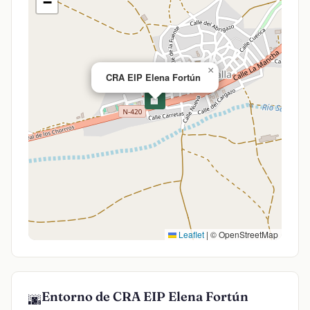
−
×
CRA EIP Elena Fortún
🏫
Leaflet
|
© OpenStreetMap
Entorno de CRA EIP Elena Fortún
🌆