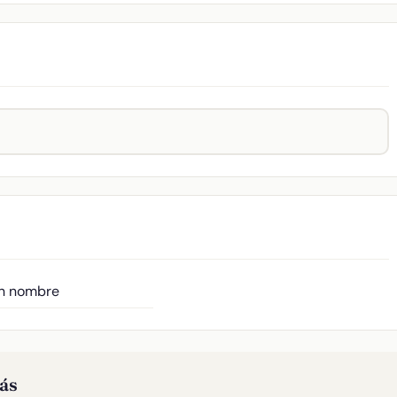
in nombre
rás