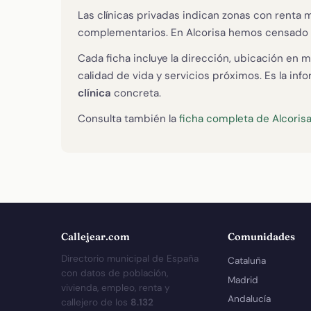
Las clínicas privadas indican zonas con renta 
complementarios. En Alcorisa hemos censado
Cada ficha incluye la dirección, ubicación en m
calidad de vida y servicios próximos. Es la in
clínica
concreta.
Consulta también la
ficha completa de Alcoris
Callejear.com
Comunidades
Directorio municipal de España
Cataluña
con datos de población,
Madrid
vivienda, empleo, renta y
Andalucía
callejero de los
8.132