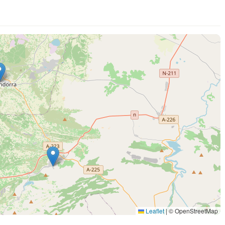
Leaflet
|
© OpenStreetMap