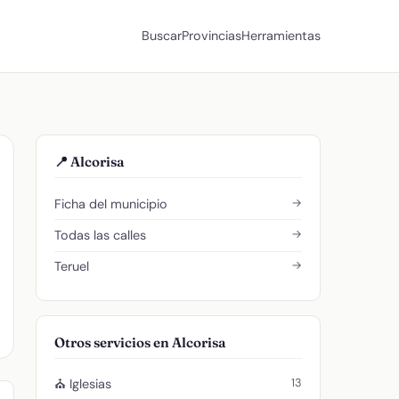
Buscar
Provincias
Herramientas
📍 Alcorisa
→
Ficha del municipio
→
Todas las calles
→
Teruel
Otros servicios en Alcorisa
13
⛪ Iglesias