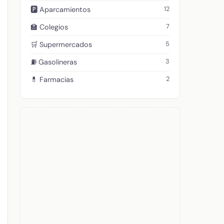
12
🅿️ Aparcamientos
7
🏫 Colegios
5
🛒 Supermercados
3
⛽ Gasolineras
2
💊 Farmacias