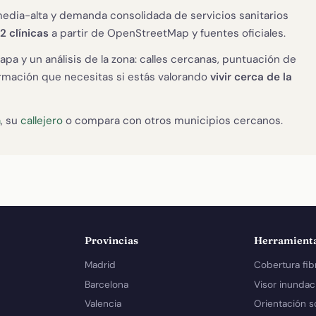
media-alta y demanda consolidada de servicios sanitarios
2 clínicas
a partir de OpenStreetMap y fuentes oficiales.
apa y un análisis de la zona: calles cercanas, puntuación de
formación que necesitas si estás valorando
vivir cerca de la
a
, su
callejero
o compara con otros municipios cercanos.
Provincias
Herramient
Madrid
Cobertura fib
Barcelona
Visor inundac
Valencia
Orientación s