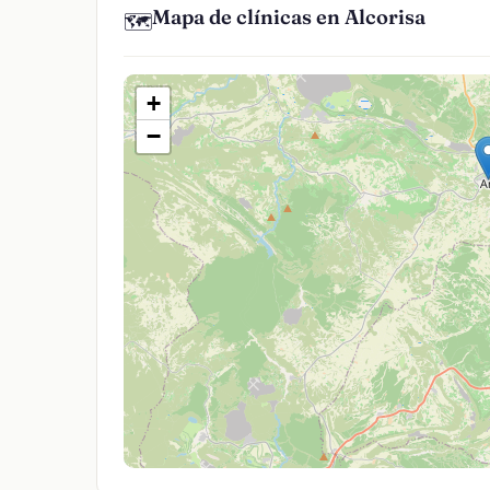
Mapa de clínicas en Alcorisa
🗺️
+
−