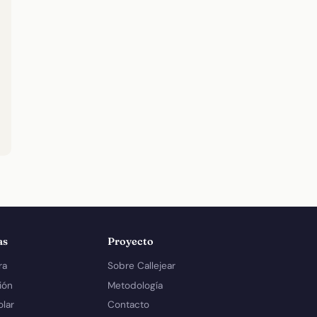
as
Proyecto
ra
Sobre Callejear
ión
Metodología
olar
Contacto