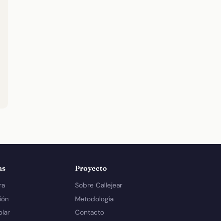
as
Proyecto
ra
Sobre Callejear
ión
Metodología
olar
Contacto