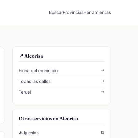
Buscar
Provincias
Herramientas
📍 Alcorisa
→
Ficha del municipio
→
Todas las calles
→
Teruel
Otros servicios en Alcorisa
13
⛪ Iglesias