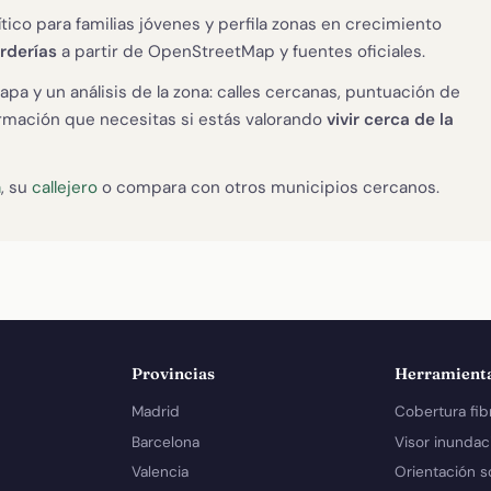
ítico para familias jóvenes y perfila zonas en crecimiento
arderías
a partir de OpenStreetMap y fuentes oficiales.
apa y un análisis de la zona: calles cercanas, puntuación de
formación que necesitas si estás valorando
vivir cerca de la
a
, su
callejero
o compara con otros municipios cercanos.
Provincias
Herramient
Madrid
Cobertura fib
Barcelona
Visor inundac
Valencia
Orientación s