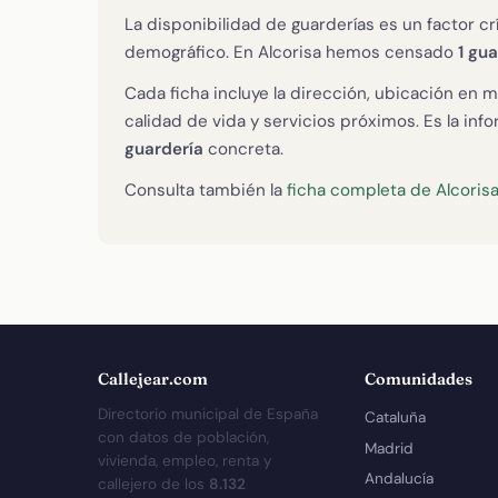
La disponibilidad de guarderías es un factor cr
demográfico. En Alcorisa hemos censado
1 gu
Cada ficha incluye la dirección, ubicación en m
calidad de vida y servicios próximos. Es la in
guardería
concreta.
Consulta también la
ficha completa de Alcoris
Callejear.com
Comunidades
Directorio municipal de España
Cataluña
con datos de población,
Madrid
vivienda, empleo, renta y
Andalucía
callejero de los
8.132