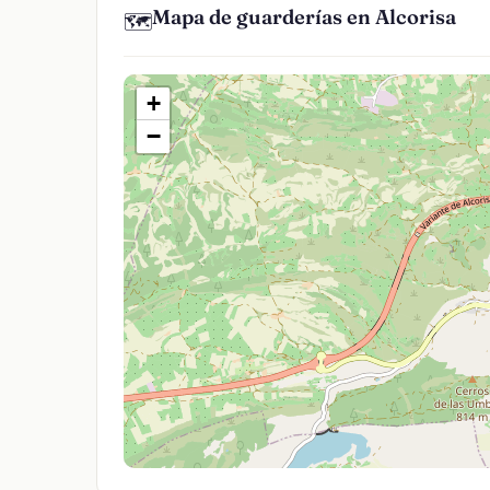
Mapa de guarderías en Alcorisa
🗺️
+
−