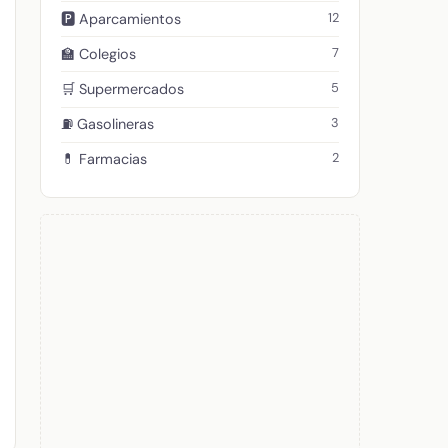
12
🅿️ Aparcamientos
7
🏫 Colegios
5
🛒 Supermercados
3
⛽ Gasolineras
2
💊 Farmacias