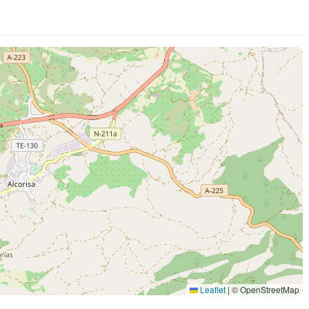
Leaflet
|
© OpenStreetMap