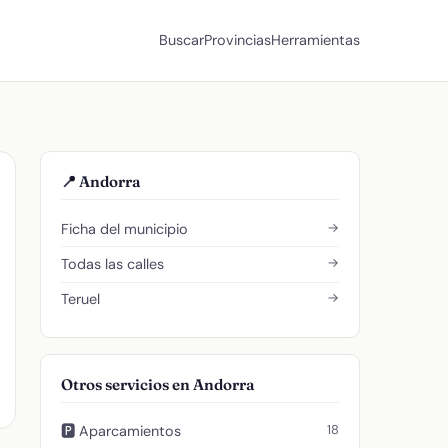
Buscar
Provincias
Herramientas
📍 Andorra
→
Ficha del municipio
→
Todas las calles
→
Teruel
Otros servicios en Andorra
18
🅿️ Aparcamientos