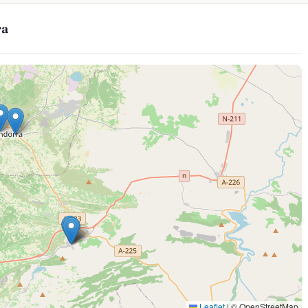
ra
Leaflet
|
© OpenStreetMap