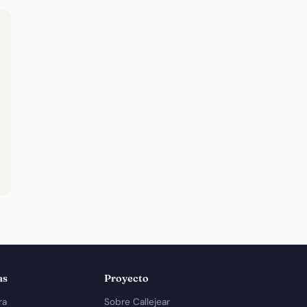
as
Proyecto
ra
Sobre Callejear