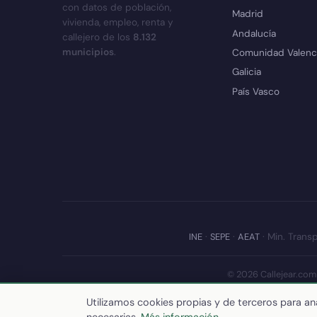
con datos de población,
Madrid
vivienda, empleo, renta y
Andalucía
callejero de los
8.132
municipios
.
Comunidad Valenc
Galicia
País Vasco
INE
·
SEPE
·
AEAT
· Min. Transp
© 2026 Callejear.com
Últim
Utilizamos cookies propias y de terceros para ana