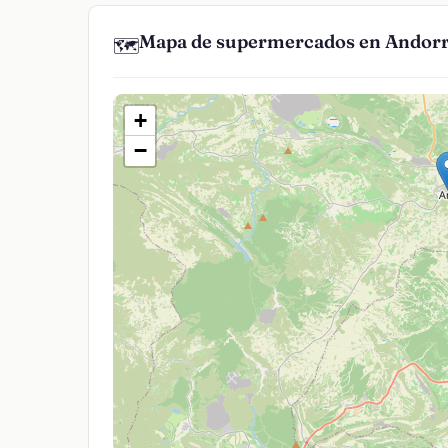
Mapa de supermercados en Andor
🗺️
+
−