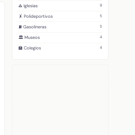
9
⛪ Iglesias
5
🤸 Polideportivos
5
⛽ Gasolineras
4
🏛️ Museos
4
🏫 Colegios