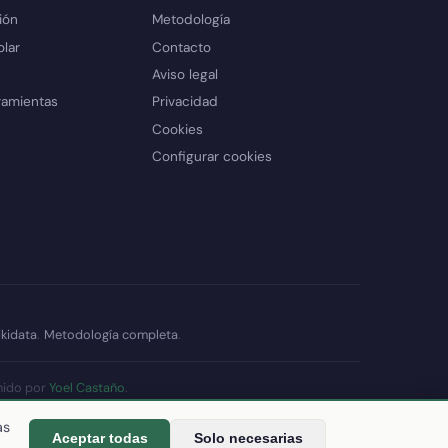
ión
Metodología
olar
Contacto
Aviso legal
ramientas
Privacidad
Cookies
Configurar cookies
kidata
.
Metodología completa
.
nido por
Yoel Castaño
.
datos
as
Aceptar todas
Solo necesarias