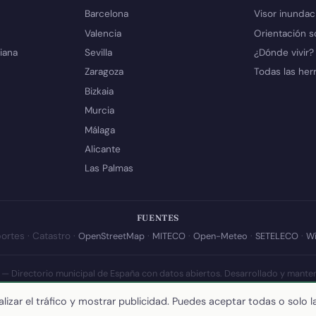
Barcelona
Visor inundac
Valencia
Orientación s
iana
Sevilla
¿Dónde vivir?
Zaragoza
Todas las her
Bizkaia
Murcia
Málaga
Alicante
Las Palmas
FUENTES
ortes · Catastro ·
OpenStreetMap
·
MITECO
·
Open-Meteo
·
SETELECO
·
Wi
 — Directorio municipal de España con datos abiertos. Desarrollado y mante
a actualización de esta página:
10 de julio de 2026
·
Cómo calculamos los 
lizar el tráfico y mostrar publicidad. Puedes aceptar todas o solo l