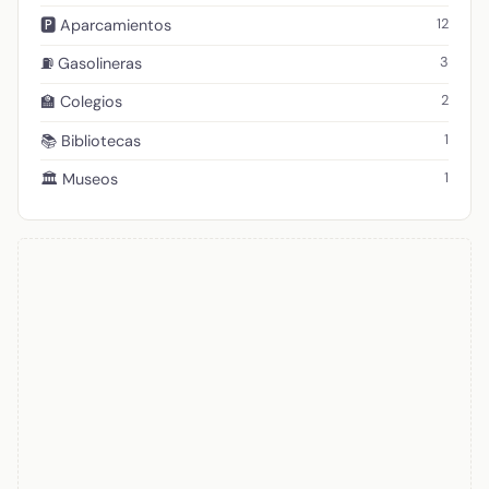
12
🅿️ Aparcamientos
3
⛽ Gasolineras
2
🏫 Colegios
1
📚 Bibliotecas
1
🏛️ Museos