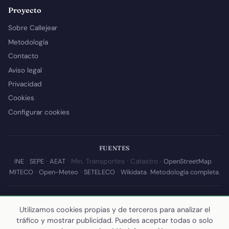
Proyecto
Sobre Callejear
Metodología
Contacto
Aviso legal
Privacidad
Cookies
Configurar cookies
FUENTES
INE
·
SEPE
·
AEAT
· Min. Transportes · Catastro ·
OpenStreetMap
·
MITECO
·
Open-Meteo
·
SETELECO
·
Wikidata
.
Metodología completa
.
© 2026 Callejear.com — Directorio municipal de España con datos
abiertos. Desarrollado y mantenido por
Yoel Castaño
.
Utilizamos cookies propias y de terceros para analizar el
tráfico y mostrar publicidad. Puedes aceptar todas o solo
Última actualización de esta página:
10 de julio de 2026
·
Cómo