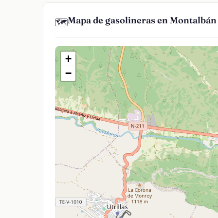
Mapa de gasolineras en Montalbán
🗺️
+
−