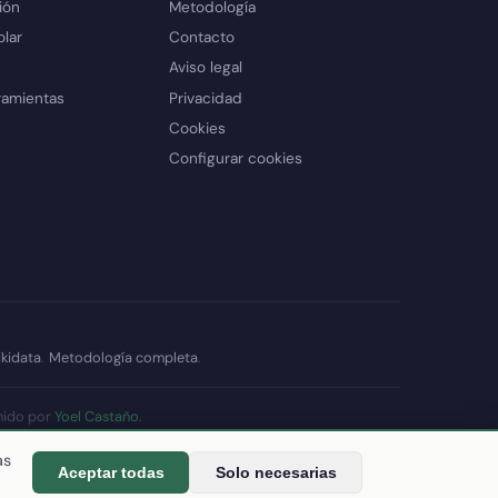
ión
Metodología
olar
Contacto
Aviso legal
ramientas
Privacidad
Cookies
Configurar cookies
kidata
.
Metodología completa
.
nido por
Yoel Castaño
.
datos
as
Aceptar todas
Solo necesarias