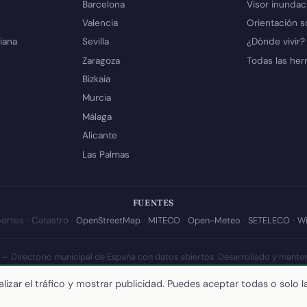
Barcelona
Visor inundac
Valencia
Orientación s
iana
Sevilla
¿Dónde vivir?
Zaragoza
Todas las her
Bizkaia
Murcia
Málaga
Alicante
Las Palmas
FUENTES
ortes · Catastro ·
OpenStreetMap
·
MITECO
·
Open-Meteo
·
SETELECO
·
Wi
 — Directorio municipal de España con datos abiertos. Desarrollado y mante
a actualización de esta página:
10 de julio de 2026
·
Cómo calculamos los 
lizar el tráfico y mostrar publicidad. Puedes aceptar todas o solo l