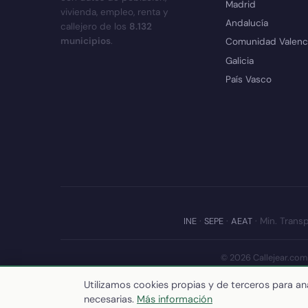
Madrid
vivienda, empleo, renta y
Andalucía
callejero de los
8.132
municipios
.
Comunidad Valenc
Galicia
País Vasco
INE
·
SEPE
·
AEAT
· Min. Transp
© 2026 Callejear.com
Últim
Utilizamos cookies propias y de terceros para ana
necesarias.
Más información