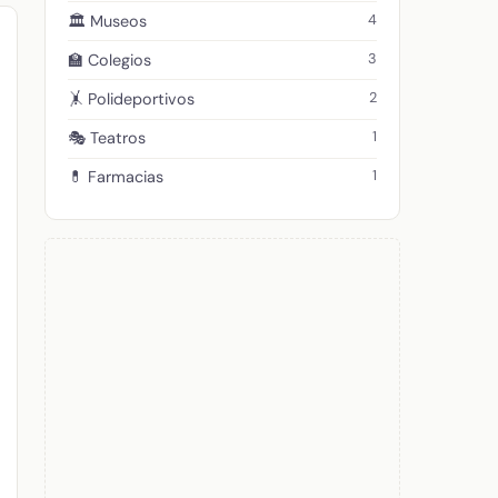
4
🏛️ Museos
3
🏫 Colegios
2
🤸 Polideportivos
1
🎭 Teatros
1
💊 Farmacias