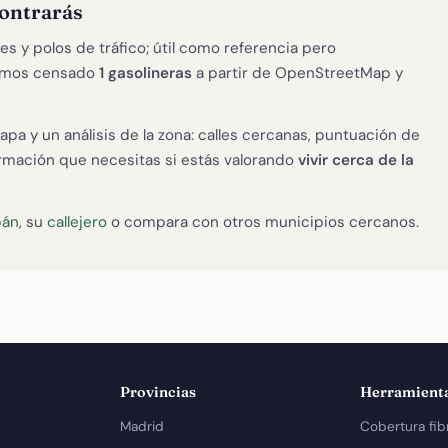
contrarás
es y polos de tráfico; útil como referencia pero
hemos censado
1 gasolineras
a partir de OpenStreetMap y
apa y un análisis de la zona: calles cercanas, puntuación de
formación que necesitas si estás valorando
vivir cerca de la
bán
, su
callejero
o compara con otros municipios cercanos.
Provincias
Herramient
Madrid
Cobertura fib