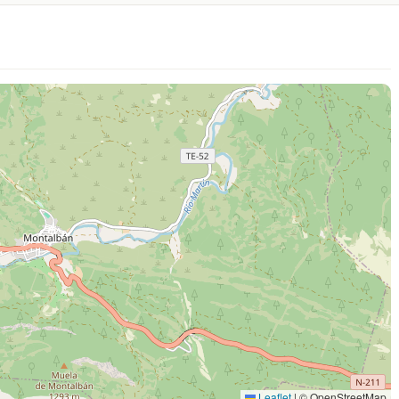
Leaflet
|
© OpenStreetMap