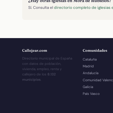
¿Hay otras iglesias en Mora de Rubielos?
Sí. Consulta el
directorio completo de iglesias
Callejear.com
Comunidades
Directorio municipal de España
Cataluña
con datos de población,
Madrid
vivienda, empleo, renta y
Andalucía
callejero de los
8.132
municipios
.
Comunidad Valenc
Galicia
País Vasco