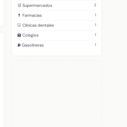
2
🛒 Supermercados
1
💊 Farmacias
1
🦷 Clínicas dentales
1
🏫 Colegios
1
⛽ Gasolineras