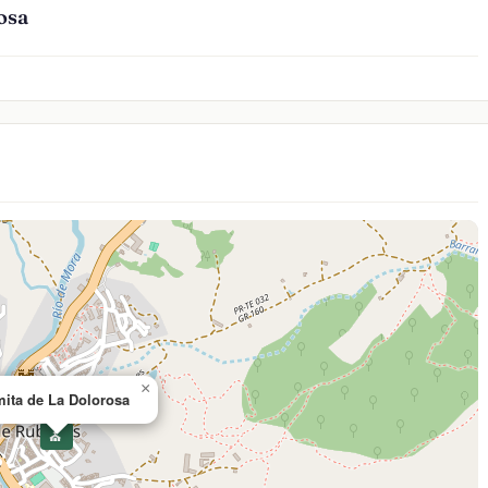
osa
×
ita de La Dolorosa
⛪