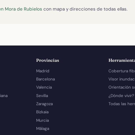
 en Mora de Rubielos
con mapa y direcciones de todas ellas.
Provincias
Herramient
Madrid
Cobertura fib
Barcelona
Visor inundac
Valencia
Orientación s
iana
Sevilla
¿Dónde vivir?
Zaragoza
Todas las her
Bizkaia
Murcia
Málaga