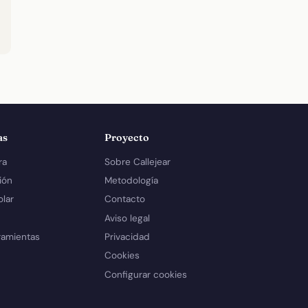
as
Proyecto
ra
Sobre Callejear
ión
Metodología
olar
Contacto
Aviso legal
ramientas
Privacidad
Cookies
Configurar cookies