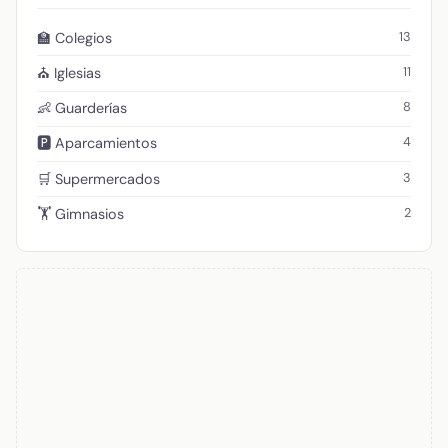
13
🏫 Colegios
11
⛪ Iglesias
8
👶 Guarderías
4
🅿️ Aparcamientos
3
🛒 Supermercados
2
🏋️ Gimnasios