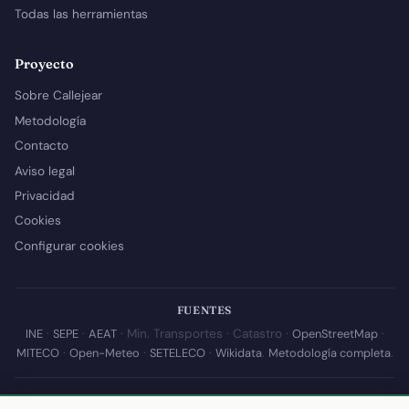
Todas las herramientas
Proyecto
Sobre Callejear
Metodología
Contacto
Aviso legal
Privacidad
Cookies
Configurar cookies
FUENTES
INE
·
SEPE
·
AEAT
· Min. Transportes · Catastro ·
OpenStreetMap
·
MITECO
·
Open-Meteo
·
SETELECO
·
Wikidata
.
Metodología completa
.
© 2026 Callejear.com — Directorio municipal de España con datos