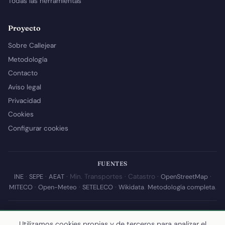
Todas las herramientas
Proyecto
Sobre Callejear
Metodología
Contacto
Aviso legal
Privacidad
Cookies
Configurar cookies
FUENTES
INE
·
SEPE
·
AEAT
· Min. Transportes · Catastro ·
OpenStreetMap
·
MITECO
·
Open-Meteo
·
SETELECO
·
Wikidata
.
Metodología completa
.
© 2026 Callejear.com — Directorio municipal de España con datos
abiertos. Desarrollado y mantenido por
Yoel Castaño
.
Utilizamos cookies propias y de terceros para analizar el