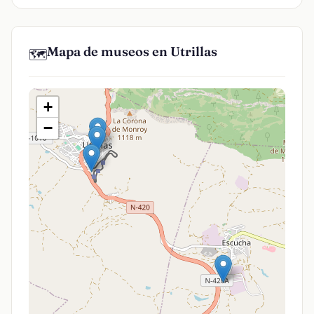
Mapa de museos en Utrillas
🗺️
+
−