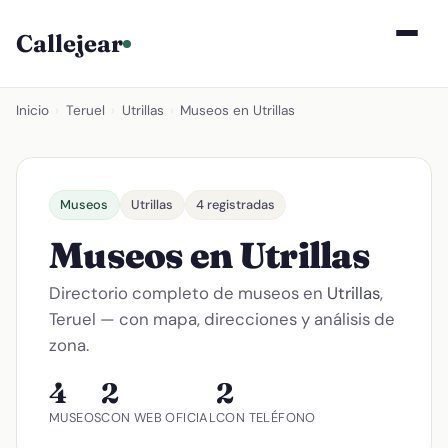
Callejear
Inicio
›
Teruel
›
Utrillas
›
Museos en Utrillas
Museos
Utrillas
4 registradas
Museos en Utrillas
Directorio completo de museos en
Utrillas
,
Teruel — con mapa, direcciones y análisis de
zona.
4
2
2
MUSEOS
CON WEB OFICIAL
CON TELÉFONO