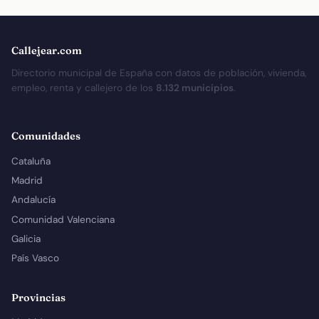
Callejear.com
Directorio municipal de España con datos de población, vivienda,
empleo, renta y callejero de los
8.132 municipios
.
Comunidades
Cataluña
Madrid
Andalucía
Comunidad Valenciana
Galicia
País Vasco
Provincias