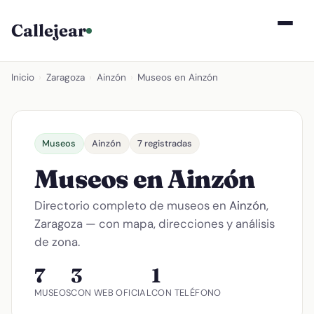
Callejear
Inicio
›
Zaragoza
›
Ainzón
›
Museos en Ainzón
Museos
Ainzón
7 registradas
Museos en Ainzón
Directorio completo de museos en
Ainzón
,
Zaragoza — con mapa, direcciones y análisis
de zona.
7
3
1
MUSEOS
CON WEB OFICIAL
CON TELÉFONO