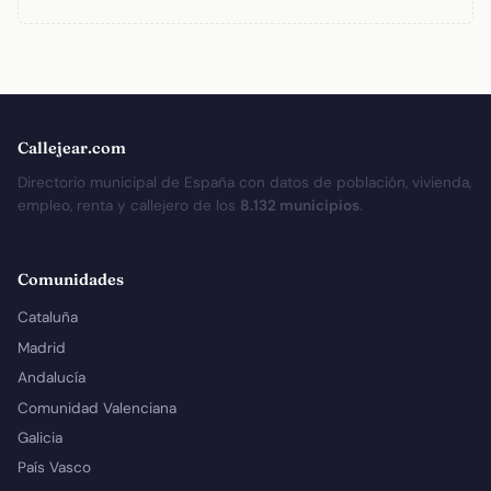
Callejear.com
Directorio municipal de España con datos de población, vivienda,
empleo, renta y callejero de los
8.132 municipios
.
Comunidades
Cataluña
Madrid
Andalucía
Comunidad Valenciana
Galicia
País Vasco