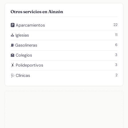
Otros servicios en Ainzón
22
🅿️ Aparcamientos
11
⛪ Iglesias
6
⛽ Gasolineras
3
🏫 Colegios
3
🤸 Polideportivos
2
🩺 Clínicas