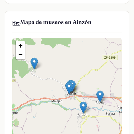
Mapa de museos en Ainzón
🗺️
+
−