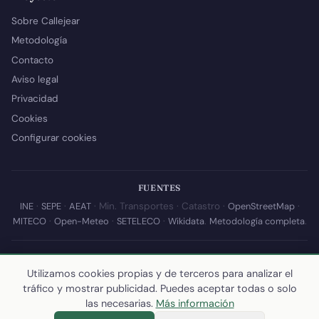
Sobre Callejear
Metodología
Contacto
Aviso legal
Privacidad
Cookies
Configurar cookies
FUENTES
INE
·
SEPE
·
AEAT
· Min. Transportes · Catastro ·
OpenStreetMap
·
MITECO
·
Open-Meteo
·
SETELECO
·
Wikidata
.
Metodología completa
.
© 2026 Callejear.com — Directorio municipal de España con datos
Utilizamos cookies propias y de terceros para analizar el
abiertos. Desarrollado y mantenido por
Yoel Castaño
.
tráfico y mostrar publicidad. Puedes aceptar todas o solo
Última actualización de esta página:
10 de julio de 2026
·
Cómo
las necesarias.
Más información
calculamos los datos