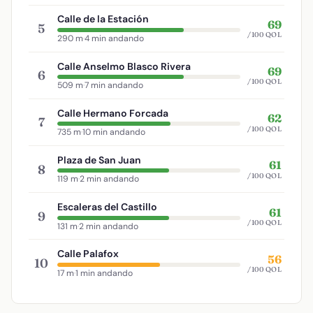
Calle de la Estación
69
5
/100 QOL
290 m
·
4 min andando
Calle Anselmo Blasco Rivera
69
6
/100 QOL
509 m
·
7 min andando
Calle Hermano Forcada
62
7
/100 QOL
735 m
·
10 min andando
Plaza de San Juan
61
8
/100 QOL
119 m
·
2 min andando
Escaleras del Castillo
61
9
/100 QOL
131 m
·
2 min andando
Calle Palafox
56
10
/100 QOL
17 m
·
1 min andando