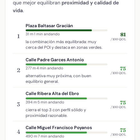
que mejor equilibran
proximidad y calidad de
vida
.
Plaza Baltasar Gracián
81
31 m
·
1 min andando
1
/100 QOL
la combinación más equilibrada: muy
cerca del POI y destaca en zonas verdes.
Calle Padre Garces Antonio
75
277 m
·
4 min andando
2
/100 QOL
alternativa muy próxima, con buen
equilibrio general.
Calle Ribera Alta del Ebro
75
394 m
·
5 min andando
3
/100 QOL
cierra el top 3 con perfil sólido y
proximidad razonable.
Calle Miguel Francisco Poyanos
75
4
/100 QOL
490 m
·
7 min andando