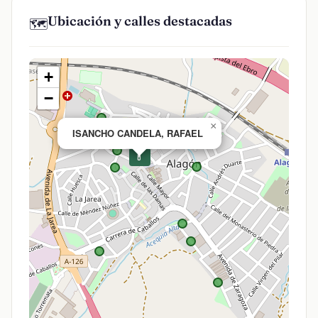
Ubicación y calles destacadas
🗺️
+
−
×
ISANCHO CANDELA, RAFAEL
💊