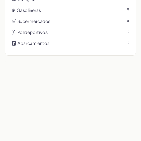
5
⛽ Gasolineras
4
🛒 Supermercados
2
🤸 Polideportivos
2
🅿️ Aparcamientos