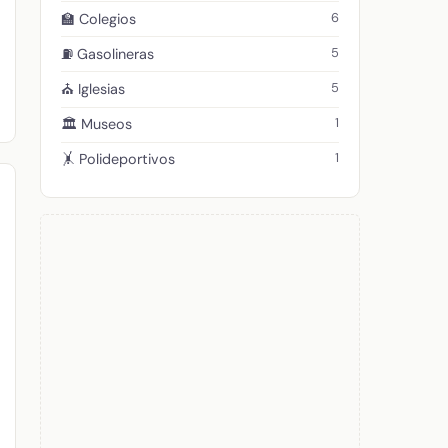
6
🏫 Colegios
5
⛽ Gasolineras
5
⛪ Iglesias
1
🏛️ Museos
1
🤸 Polideportivos