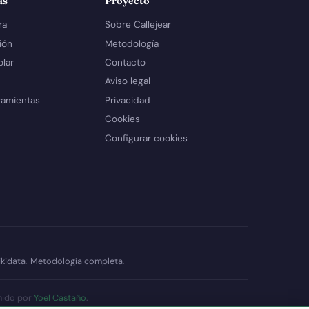
as
Proyecto
ra
Sobre Callejear
ión
Metodología
olar
Contacto
Aviso legal
ramientas
Privacidad
Cookies
Configurar cookies
kidata
.
Metodología completa
.
nido por
Yoel Castaño
.