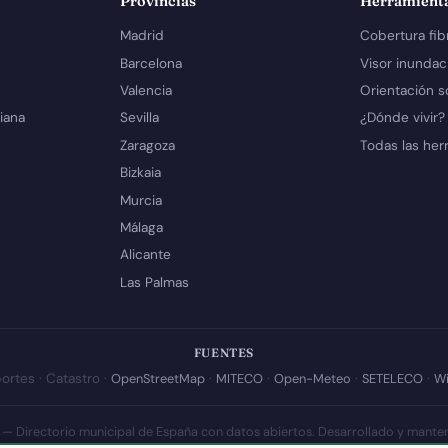
Provincias
Herramient
Madrid
Cobertura fib
Barcelona
Visor inundac
Valencia
Orientación s
iana
Sevilla
¿Dónde vivir?
Zaragoza
Todas las her
Bizkaia
Murcia
Málaga
Alicante
Las Palmas
FUENTES
ortes · Catastro ·
OpenStreetMap
·
MITECO
·
Open-Meteo
·
SETELECO
·
Wi
 — Directorio municipal de España con datos abiertos. Desarrollado y mante