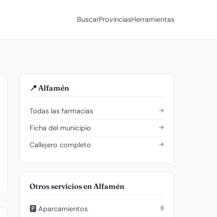
Buscar
Provincias
Herramientas
📍 Alfamén
→
Todas las farmacias
→
Ficha del municipio
→
Callejero completo
Otros servicios en Alfamén
8
🅿️ Aparcamientos