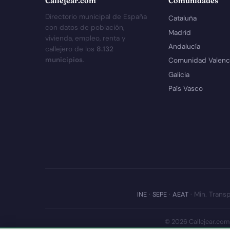
Callejear.com
Comunidades
Directorio municipal de España
Cataluña
con datos de población,
Madrid
vivienda, empleo, renta y
Andalucía
callejero de los
8.132
municipios
.
Comunidad Valenc
Galicia
País Vasco
INE
·
SEPE
·
AEAT
· Min. Transp
© 2026 Callejear.com