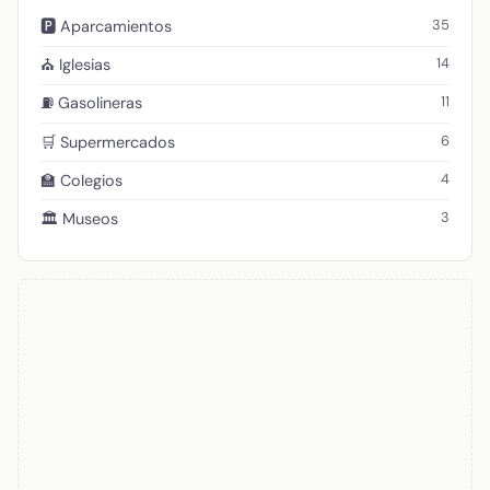
35
🅿️ Aparcamientos
14
⛪ Iglesias
11
⛽ Gasolineras
6
🛒 Supermercados
4
🏫 Colegios
3
🏛️ Museos