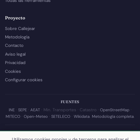
Todas las herramientas
Proyecto
Sobre Callejear
Metodología
Contacto
Aviso legal
Privacidad
Cookies
Configurar cookies
FUENTES
INE
·
SEPE
·
AEAT
· Min. Transportes · Catastro ·
OpenStreetMap
·
MITECO
·
Open-Meteo
·
SETELECO
·
Wikidata
.
Metodología completa
.
© 2026 Callejear.com — Directorio municipal de España con datos
abiertos. Desarrollado y mantenido por
Yoel Castaño
.
Utilizamos cookies propias y de terceros para analizar el