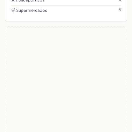
🤸 Polideportivos
5
🛒 Supermercados