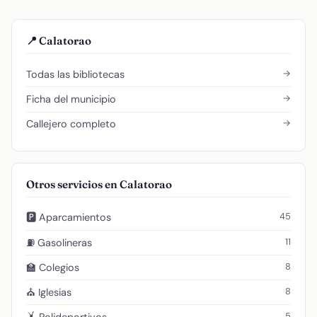
📍 Calatorao
→
Todas las bibliotecas
→
Ficha del municipio
→
Callejero completo
Otros servicios en Calatorao
45
🅿️ Aparcamientos
11
⛽ Gasolineras
8
🏫 Colegios
8
⛪ Iglesias
5