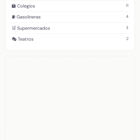
11
🏫 Colegios
4
⛽ Gasolineras
3
🛒 Supermercados
2
🎭 Teatros