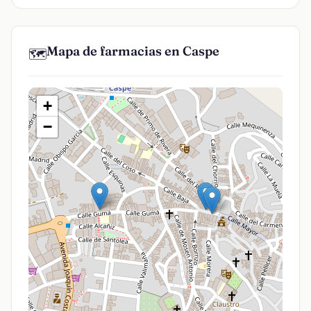
Mapa de farmacias en Caspe
🗺️
+
−