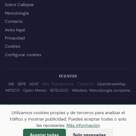
Sobre Callejear
Metodología
Contacto
Aviso legal
Privacidad
Cookies
Configurar cookies
FUENTES
INE
·
SEPE
·
AEAT
· Min. Transportes · Catastro ·
OpenStreetMap
·
MITECO
·
Open-Meteo
·
SETELECO
·
Wikidata
.
Metodología completa
.
© 2026 Callejear.com — Directorio municipal de España con datos
abiertos. Desarrollado y mantenido por
Yoel Castaño
.
Utilizamos cookies propias y de terceros para analizar el
tráfico y mostrar publicidad. Puedes aceptar todas o solo
Última actualización de esta página:
10 de julio de 2026
·
Cómo
las necesarias.
Más información
calculamos los datos
Aceptar todas
Solo necesarias