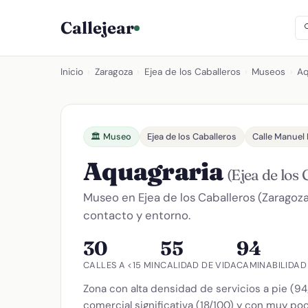
Callejear
Inicio
›
Zaragoza
›
Ejea de los Caballeros
›
Museos
›
Aq
🏛️ Museo
Ejea de los Caballeros
Calle Manuel
Aquagraria
(Ejea de los 
Museo en Ejea de los Caballeros (Zaragoza
contacto y entorno.
30
55
94
CALLES A <15 MIN
CALIDAD DE VIDA
CAMINABILIDAD
Zona con alta densidad de servicios a pie (94
comercial significativa (18/100) y con muy po