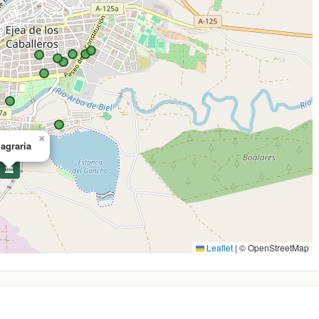
×
agraria
🏛️
Leaflet
|
© OpenStreetMap