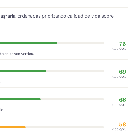
agraria
: ordenadas priorizando calidad de vida sobre
75
/100 QOL
te en zonas verdes.
69
/100 QOL
.
66
/100 QOL
le.
58
/100 QOL