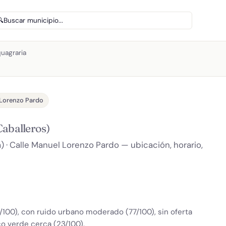
🔍
Buscar municipio...
uagraria
 Lorenzo Pardo
Caballeros)
) · Calle Manuel Lorenzo Pardo — ubicación, horario,
/100), con ruido urbano moderado (77/100), sin oferta
co verde cerca (23/100).