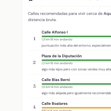
Calles recomendadas para vivir cerca de
Aqu
distancia bruta.
Calle Alfonso I
1
1,3 km
·
18 min andando
puntuación más alta del entorno, especialmen
Plaza de la Diputación
2
1,2 km
·
16 min andando
algo más lejos pero con zonas verdes muy alta
Calle Blas Berni
3
1,0 km
·
14 min andando
algo más alejada pero igualmente recomendab
Calle Boalares
4
681 m
·
9 min andando