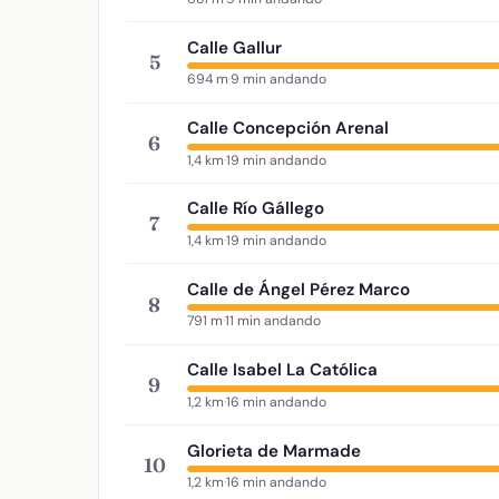
Calle Gallur
5
694 m
·
9 min andando
Calle Concepción Arenal
6
1,4 km
·
19 min andando
Calle Río Gállego
7
1,4 km
·
19 min andando
Calle de Ángel Pérez Marco
8
791 m
·
11 min andando
Calle Isabel La Católica
9
1,2 km
·
16 min andando
Glorieta de Marmade
10
1,2 km
·
16 min andando