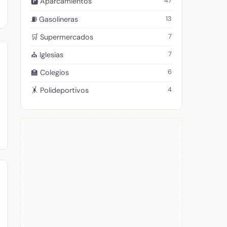
47
🅿️ Aparcamientos
13
⛽ Gasolineras
7
🛒 Supermercados
7
⛪ Iglesias
6
🏫 Colegios
4
🤸 Polideportivos