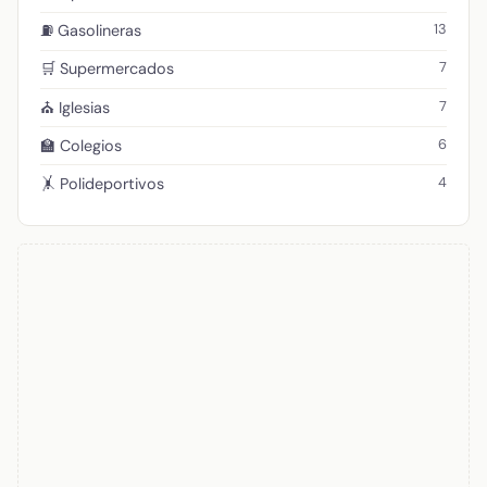
13
⛽ Gasolineras
7
🛒 Supermercados
7
⛪ Iglesias
6
🏫 Colegios
4
🤸 Polideportivos