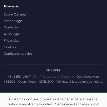
Proyecto
Sobre Callejear
Metodología
Contacto
Aviso legal
Privacidad
Cookies
Configurar cookies
FUENTES
INE
·
SEPE
·
AEAT
· Min. Transportes · Catastro ·
OpenStreetMap
·
MITECO
·
Open-Meteo
·
SETELECO
·
Wikidata
.
Metodología completa
.
© 2026 Callejear.com — Directorio municipal de España con datos
abiertos. Desarrollado y mantenido por
Yoel Castaño
.
Utilizamos cookies propias y de terceros para analizar el
tráfico y mostrar publicidad. Puedes aceptar todas o solo