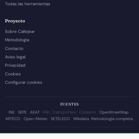
Todas las herramientas
Proyecto
Sobre Callejear
Metodología
Contacto
Aviso legal
Privacidad
Cookies
Configurar cookies
FUENTES
INE
·
SEPE
·
AEAT
· Min. Transportes · Catastro ·
OpenStreetMap
·
MITECO
·
Open-Meteo
·
SETELECO
·
Wikidata
.
Metodología completa
.
© 2026 Callejear.com — Directorio municipal de España con datos