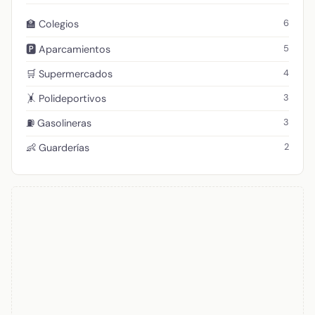
6
🏫 Colegios
5
🅿️ Aparcamientos
4
🛒 Supermercados
3
🤸 Polideportivos
3
⛽ Gasolineras
2
👶 Guarderías