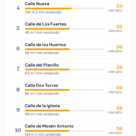
Calle Nueva
59
4
/100 QOL
136 m
·
2 min andando
Calle de Los Fuertes
56
5
/100 QOL
49 m
·
1 min andando
Calle de los Huertos
56
6
/100 QOL
56 m
·
1 min andando
Calle del Planillo
56
7
/100 QOL
63 m
·
1 min andando
Calle Dos Torres
56
8
/100 QOL
86 m
·
1 min andando
Calle de la Iglesia
56
9
/100 QOL
98 m
·
1 min andando
Calle de Mosén Antonio
56
10
/100 QOL
134 m
·
2 min andando