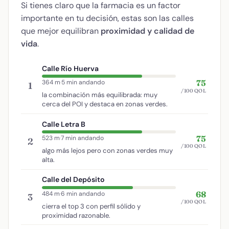
Si tienes claro que la farmacia es un factor
importante en tu decisión, estas son las calles
que mejor equilibran
proximidad y calidad de
vida
.
Calle Río Huerva
75
364 m
·
5 min andando
1
/100 QOL
la combinación más equilibrada: muy
cerca del POI y destaca en zonas verdes.
Calle Letra B
75
523 m
·
7 min andando
2
/100 QOL
algo más lejos pero con zonas verdes muy
alta.
Calle del Depósito
68
484 m
·
6 min andando
3
/100 QOL
cierra el top 3 con perfil sólido y
proximidad razonable.