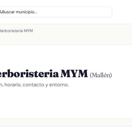
🔍
Buscar municipio...
Herboristeria MYM
erboristeria MYM
(Mallén)
, horario, contacto y entorno.