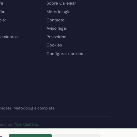
ra
Sobre Callejear
ión
Metodología
olar
Contacto
Aviso legal
ramientas
Privacidad
Cookies
Configurar cookies
kidata
.
Metodología completa
.
nido por
Yoel Castaño
.
datos
as