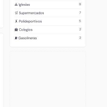
9
⛪ Iglesias
7
🛒 Supermercados
5
🤸 Polideportivos
2
🏫 Colegios
2
⛽ Gasolineras