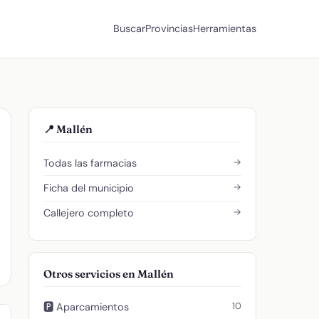
Buscar
Provincias
Herramientas
📍 Mallén
→
Todas las farmacias
→
Ficha del municipio
→
Callejero completo
Otros servicios en Mallén
10
🅿️ Aparcamientos