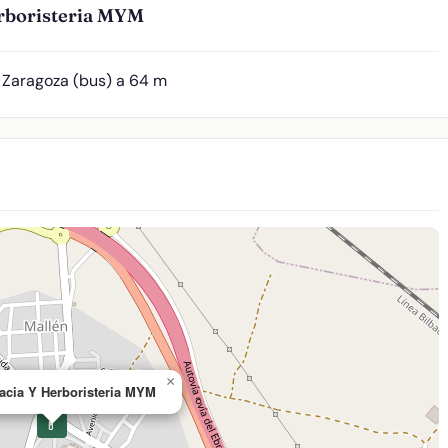
rboristeria MYM
 Zaragoza (bus) a 64 m
×
acia Y Herboristeria MYM
💊