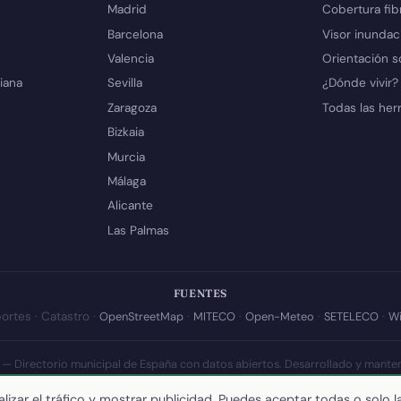
Madrid
Cobertura fib
Barcelona
Visor inundac
Valencia
Orientación s
iana
Sevilla
¿Dónde vivir?
Zaragoza
Todas las her
Bizkaia
Murcia
Málaga
Alicante
Las Palmas
FUENTES
ortes · Catastro ·
OpenStreetMap
·
MITECO
·
Open-Meteo
·
SETELECO
·
Wi
 — Directorio municipal de España con datos abiertos. Desarrollado y mante
a actualización de esta página:
10 de julio de 2026
·
Cómo calculamos los 
lizar el tráfico y mostrar publicidad. Puedes aceptar todas o solo l