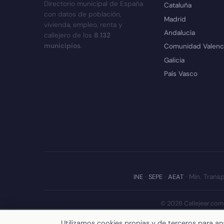
Directorio municipal de España
Cataluña
con datos de población,
Madrid
vivienda, empleo, renta y
Andalucía
callejero de los
8.132
municipios
.
Comunidad Valenc
Galicia
País Vasco
INE
·
SEPE
·
AEAT
· Min. Transp
© 2026 Callejear.com
Últim
Utilizamos cookies propias y de terceros para ana