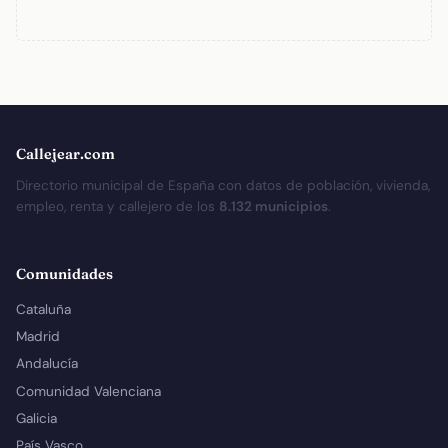
Callejear.com
Directorio municipal de España con datos de población, vivienda,
empleo, renta y callejero de los
8.132 municipios
.
Comunidades
Cataluña
Madrid
Andalucía
Comunidad Valenciana
Galicia
País Vasco