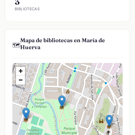
3
BIBLIOTECAS
Mapa de bibliotecas en María de
🗺️
Huerva
+
−