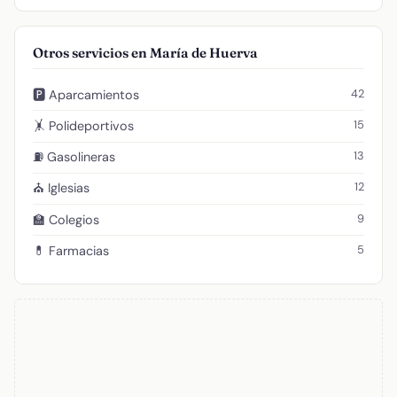
Otros servicios en María de Huerva
42
🅿️ Aparcamientos
15
🤸 Polideportivos
13
⛽ Gasolineras
12
⛪ Iglesias
9
🏫 Colegios
5
💊 Farmacias