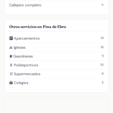
→
Callejero completo
Otros servicios en Pina de Ebro
19
🅿️ Aparcamientos
16
⛪ Iglesias
11
⛽ Gasolineras
10
🤸 Polideportivos
6
🛒 Supermercados
5
🏫 Colegios