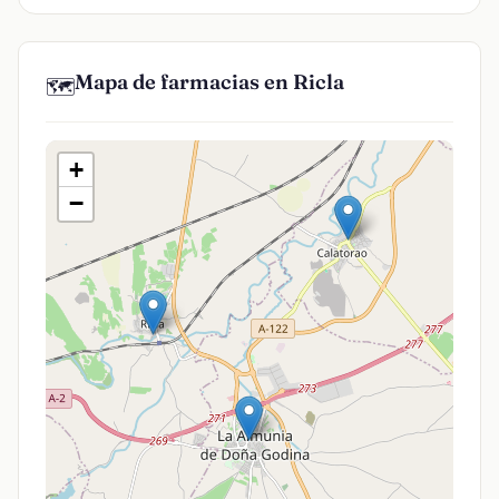
Mapa de farmacias en Ricla
🗺️
+
−