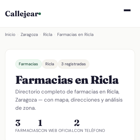
Callejear
Inicio
›
Zaragoza
›
Ricla
›
Farmacias en Ricla
Farmacias
Ricla
3 registradas
Farmacias en Ricla
Directorio completo de farmacias en
Ricla
,
Zaragoza — con mapa, direcciones y análisis
de zona.
3
1
2
FARMACIAS
CON WEB OFICIAL
CON TELÉFONO