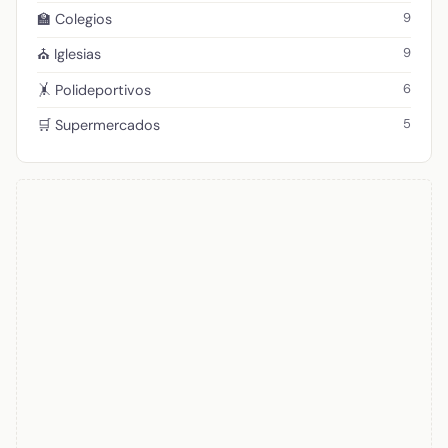
9
🏫 Colegios
9
⛪ Iglesias
6
🤸 Polideportivos
5
🛒 Supermercados