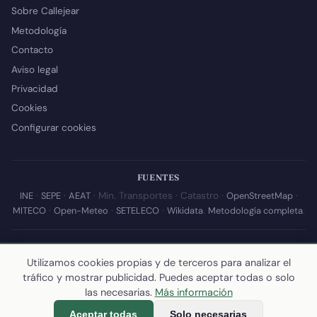
Sobre Callejear
Metodología
Contacto
Aviso legal
Privacidad
Cookies
Configurar cookies
FUENTES
INE
·
SEPE
·
AEAT
· Min. Transportes · Catastro ·
OpenStreetMap
·
MITECO
·
Open-Meteo
·
SETELECO
·
Wikidata
.
Metodología completa
.
© 2026 Callejear.com — Directorio municipal de España con datos
abiertos. Desarrollado y mantenido por
Yoel Castaño
.
Utilizamos cookies propias y de terceros para analizar el
tráfico y mostrar publicidad. Puedes aceptar todas o solo
Última actualización de esta página:
10 de julio de 2026
·
Cómo
las necesarias.
Más información
calculamos los datos
Aceptar todas
Solo necesarias