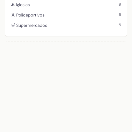
9
⛪ Iglesias
6
🤸 Polideportivos
5
🛒 Supermercados