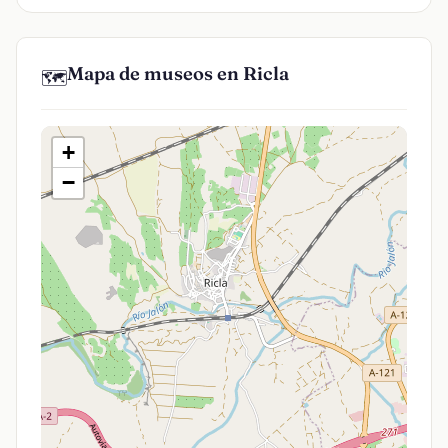
Mapa de museos en Ricla
🗺️
+
−