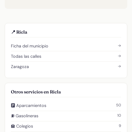
📍 Ricla
→
Ficha del municipio
→
Todas las calles
→
Zaragoza
Otros servicios en Ricla
50
🅿️ Aparcamientos
10
⛽ Gasolineras
9
🏫 Colegios