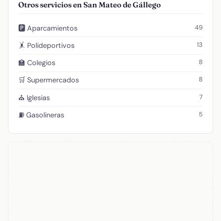
Otros servicios en San Mateo de Gállego
49
🅿️ Aparcamientos
13
🤸 Polideportivos
8
🏫 Colegios
8
🛒 Supermercados
7
⛪ Iglesias
5
⛽ Gasolineras