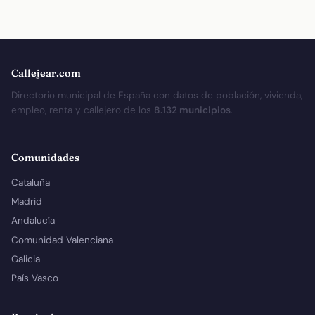
Callejear.com
Directorio municipal de España con datos de población, vivienda,
empleo, renta y callejero de los
8.132 municipios
.
Comunidades
Cataluña
Madrid
Andalucía
Comunidad Valenciana
Galicia
País Vasco