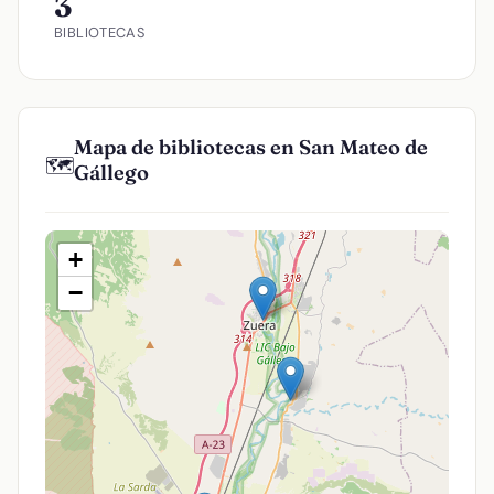
3
BIBLIOTECAS
Mapa de bibliotecas en San Mateo de
🗺️
Gállego
+
−