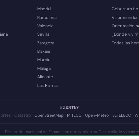
Madrid
Cobertura fib
Barcelona
Visor inundac
Valencia
Orientación s
iana
Sevilla
¿Dónde vivir?
Zaragoza
Todas las her
Bizkaia
Murcia
Málaga
Alicante
Las Palmas
FUENTES
ortes · Catastro ·
OpenStreetMap
·
MITECO
·
Open-Meteo
·
SETELECO
·
Wi
 — Directorio municipal de España con datos abiertos. Desarrollado y mante