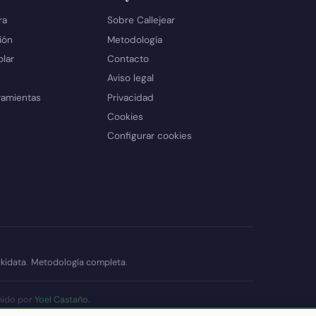
ra
Sobre Callejear
ión
Metodología
olar
Contacto
Aviso legal
ramientas
Privacidad
Cookies
Configurar cookies
kidata
.
Metodología completa
.
nido por
Yoel Castaño
.