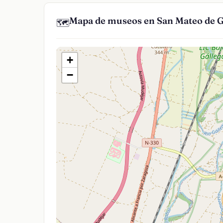
Mapa de museos en San Mateo de G
🗺️
+
−