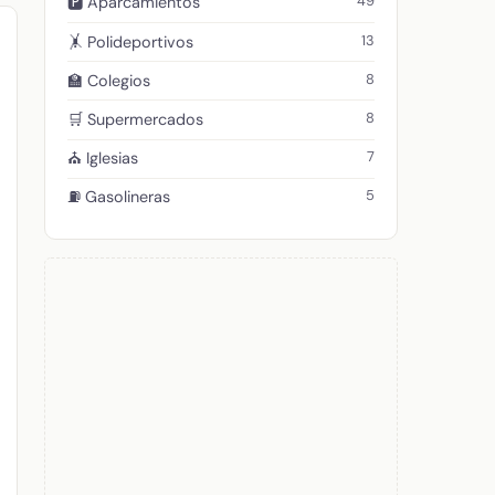
49
🅿️ Aparcamientos
13
🤸 Polideportivos
8
🏫 Colegios
8
🛒 Supermercados
7
⛪ Iglesias
5
⛽ Gasolineras