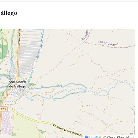
állego
Leaflet
|
© OpenStreetMap