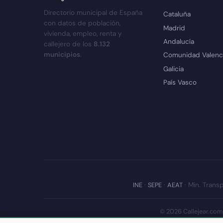
Directorio municipal de España
Cataluña
con datos de población,
Madrid
vivienda, empleo, renta y
Andalucía
callejero de los
8.132
municipios
.
Comunidad Valenc
Galicia
País Vasco
INE
·
SEPE
·
AEAT
· Min. Transp
© 2026 Callejear.com