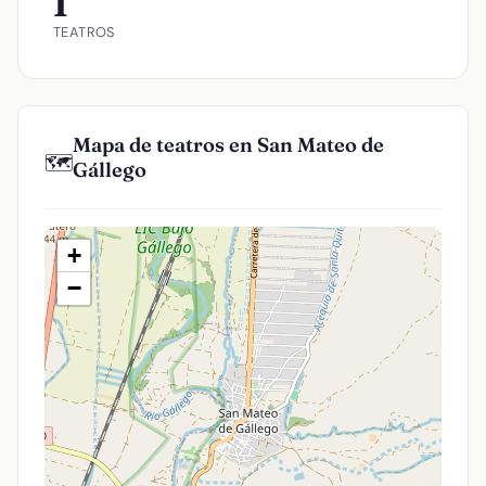
1
TEATROS
Mapa de teatros en San Mateo de
🗺️
Gállego
+
−