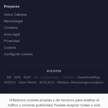
Proyecto
Sobre Callejear
Metodología
Contacto
Aviso legal
Privacidad
Cookies
Configurar cookies
FUENTES
INE
·
SEPE
·
AEAT
· Min. Transportes · Catastro ·
OpenStreetMap
·
MITECO
·
Open-Meteo
·
SETELECO
·
Wikidata
.
Metodología completa
.
© 2026 Callejear.com — Directorio municipal de España con datos
abiertos. Desarrollado y mantenido por
Yoel Castaño
.
Utilizamos cookies propias y de terceros para analizar el
tráfico y mostrar publicidad. Puedes aceptar todas o solo