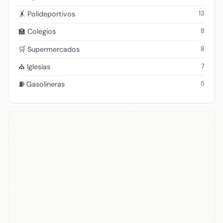
13
🤸 Polideportivos
8
🏫 Colegios
8
🛒 Supermercados
7
⛪ Iglesias
5
⛽ Gasolineras