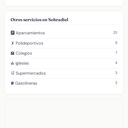
Otros servicios en Sobradiel
25
🅿️ Aparcamientos
8
🤸 Polideportivos
7
🏫 Colegios
4
⛪ Iglesias
3
🛒 Supermercados
3
⛽ Gasolineras