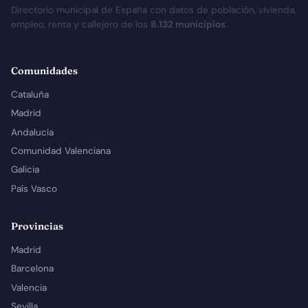
Directorio municipal de España con datos de población, vivienda,
empleo, renta y callejero de los
8.132 municipios
.
Comunidades
Cataluña
Madrid
Andalucía
Comunidad Valenciana
Galicia
País Vasco
Provincias
Madrid
Barcelona
Valencia
Sevilla