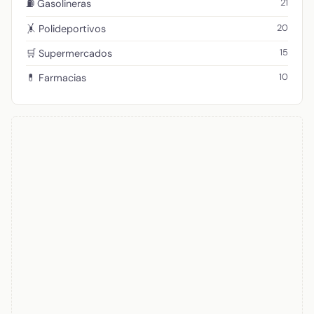
21
⛽ Gasolineras
20
🤸 Polideportivos
15
🛒 Supermercados
10
💊 Farmacias