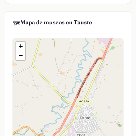
Mapa de museos en Tauste
🗺️
+
−