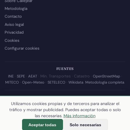
Sobre Callejear
Metodología
Contacto
Aviso legal
Privacidad
Cookies
Configurar cookies
FUENTES
INE
·
SEPE
·
AEAT
· Min. Transportes · Catastro ·
OpenStreetMap
·
MITECO
·
Open-Meteo
·
SETELECO
·
Wikidata
.
Metodología completa
.
© 2026 Callejear.com — Directorio municipal de España con datos
abiertos. Desarrollado y mantenido por
Yoel Castaño
.
Utilizamos cookies propias y de terceros para analizar el
tráfico y mostrar publicidad. Puedes aceptar todas o solo
Última actualización de esta página:
10 de julio de 2026
·
Cómo
las necesarias.
Más información
calculamos los datos
Aceptar todas
Solo necesarias