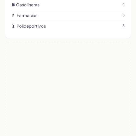
4
⛽ Gasolineras
3
💊 Farmacias
3
🤸 Polideportivos