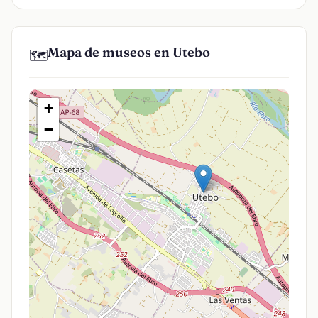
Mapa de museos en Utebo
🗺️
+
−