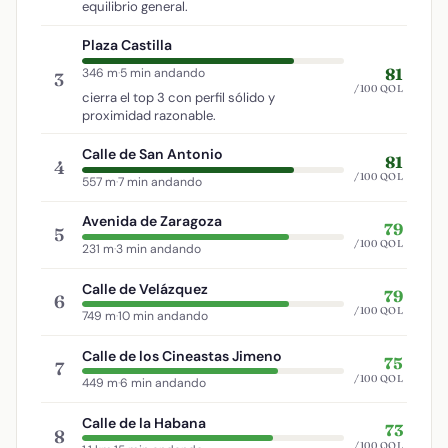
equilibrio general.
Plaza Castilla
81
346 m
·
5 min andando
3
/100 QOL
cierra el top 3 con perfil sólido y
proximidad razonable.
Calle de San Antonio
81
4
/100 QOL
557 m
·
7 min andando
Avenida de Zaragoza
79
5
/100 QOL
231 m
·
3 min andando
Calle de Velázquez
79
6
/100 QOL
749 m
·
10 min andando
Calle de los Cineastas Jimeno
75
7
/100 QOL
449 m
·
6 min andando
Calle de la Habana
73
8
/100 QOL