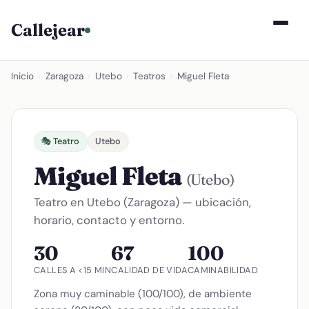
Callejear
Inicio
›
Zaragoza
›
Utebo
›
Teatros
›
Miguel Fleta
🎭 Teatro
Utebo
Miguel Fleta
(Utebo)
Teatro en Utebo (Zaragoza) — ubicación,
horario, contacto y entorno.
30
67
100
CALLES A <15 MIN
CALIDAD DE VIDA
CAMINABILIDAD
Zona muy caminable (100/100), de ambiente