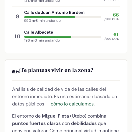
1,1 km
·
15 min andando
Calle de Juan Antonio Bardem
66
9
/100 QOL
590 m
·
8 min andando
Calle Albacete
61
10
/100 QOL
196 m
·
3 min andando
¿Te planteas vivir en la zona?
🏡
Análisis de calidad de vida de las calles del
entorno inmediato. Es una estimación basada en
datos públicos —
cómo lo calculamos
.
El entorno de
Miguel Fleta
(Utebo) combina
puntos fuertes claros
con
debilidades
que
conviene valorar. Como principal virtud, mantiene