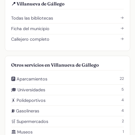
📍 Villanueva de Gállego
→
Todas las bibliotecas
→
Ficha del municipio
→
Callejero completo
Otros servicios en Villanueva de Gállego
22
🅿️ Aparcamientos
5
🎓 Universidades
4
🤸 Polideportivos
4
⛽ Gasolineras
2
🛒 Supermercados
1
🏛️ Museos