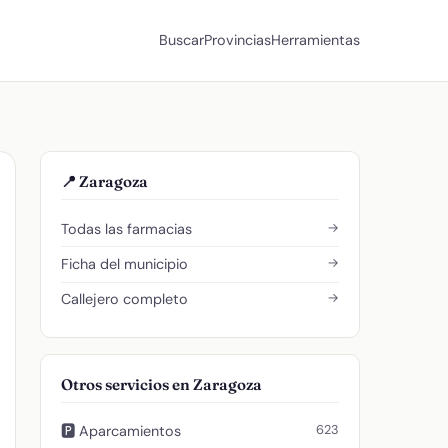
Buscar
Provincias
Herramientas
📍 Zaragoza
→
Todas las farmacias
→
Ficha del municipio
→
Callejero completo
Otros servicios en Zaragoza
623
🅿️ Aparcamientos