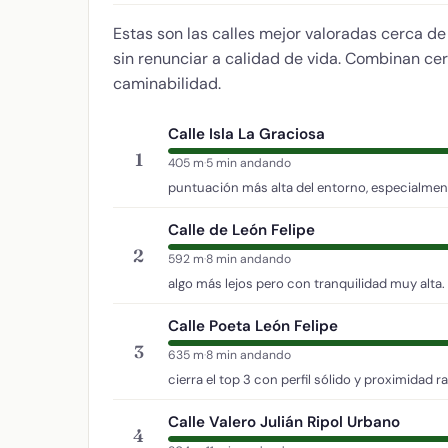
Estas son las calles mejor valoradas cerca d
sin renunciar a calidad de vida. Combinan cer
caminabilidad.
Calle Isla La Graciosa
1
405 m
·
5 min andando
puntuación más alta del entorno, especialment
Calle de León Felipe
2
592 m
·
8 min andando
algo más lejos pero con tranquilidad muy alta.
Calle Poeta León Felipe
3
635 m
·
8 min andando
cierra el top 3 con perfil sólido y proximidad r
Calle Valero Julián Ripol Urbano
4