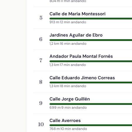
804 m
·
11 min andando
Calle de María Montessori
5
913 m
·
12 min andando
Jardines Aguilar de Ebro
6
1,2 km
·
16 min andando
Andador Paula Montal Fornés
7
1,3 km
·
17 min andando
Calle Eduardo Jimeno Correas
8
1,3 km
·
18 min andando
Calle Jorge Guillén
9
699 m
·
9 min andando
Calle Averroes
10
768 m
·
10 min andando