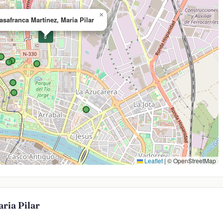
×
asafranca Martínez, Maria Pilar
💊
Leaflet
|
© OpenStreetMap
ria Pilar