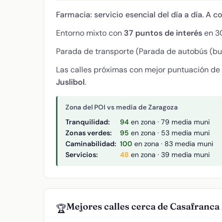
Farmacia: servicio esencial del día a día. A c
Entorno mixto con
37 puntos de interés
en 30
Parada de transporte (Parada de autobús (bus
Las calles próximas con mejor puntuación de
Juslibol
.
Zona del POI vs media de Zaragoza
Tranquilidad:
94
en zona · 79 media muni
Zonas verdes:
95
en zona · 53 media muni
Caminabilidad:
100
en zona · 83 media muni
Servicios:
48
en zona · 39 media muni
Mejores calles cerca de Casafranca 
🏆