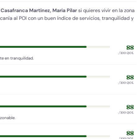
e
Casafranca Martínez, Maria Pilar
si quieres vivir en la zona
canía al POI con un buen índice de servicios, tranquilidad y
88
/100 QOL
e en tranquilidad.
88
/100 QOL
88
/100 QOL
azonable.
88
/100 QOL