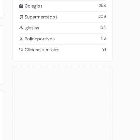
258
🏫 Colegios
209
🛒 Supermercados
124
⛪ Iglesias
118
🤸 Polideportivos
91
🦷 Clínicas dentales