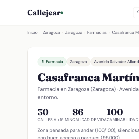
Callejear
Inicio
›
Zaragoza
›
Zaragoza
›
Farmacias
›
Casafranca Mar
💊 Farmacia
Zaragoza
Avenida Salvador Allen
Casafranca Martín
Farmacia en Zaragoza (Zaragoza) · Avenida
entorno.
30
86
100
CALLES A <15 MIN
CALIDAD DE VIDA
CAMINABILIDAD
Zona pensada para andar (100/100), silenciosa
con buen acceso a parques (95/100).