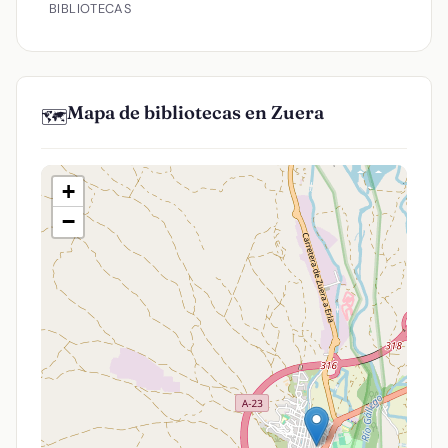
BIBLIOTECAS
Mapa de bibliotecas en Zuera
🗺️
+
−