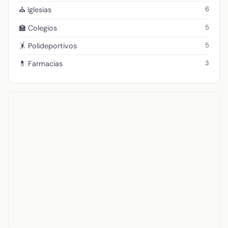
6
⛪ Iglesias
5
🏫 Colegios
5
🤸 Polideportivos
3
💊 Farmacias