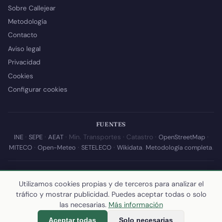
Sobre Callejear
Metodología
Contacto
Aviso legal
Privacidad
Cookies
Configurar cookies
FUENTES
INE
·
SEPE
·
AEAT
· Min. Transportes · Catastro ·
OpenStreetMap
·
MITECO
·
Open-Meteo
·
SETELECO
·
Wikidata
.
Metodología completa
.
© 2026 Callejear.com — Directorio municipal de España con datos
abiertos. Desarrollado y mantenido por
Yoel Castaño
.
Utilizamos cookies propias y de terceros para analizar el
tráfico y mostrar publicidad. Puedes aceptar todas o solo
Última actualización de esta página:
10 de julio de 2026
·
Cómo
las necesarias.
Más información
calculamos los datos
Aceptar todas
Solo necesarias