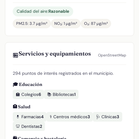
Calidad del aire:
Razonable
PM2.5: 3.7 µg/m³
NO₂: 1 µg/m³
O₃: 87 µg/m³
Servicios y equipamientos
🏪
OpenStreetMap
294 puntos de interés registrados en el municipio.
🎓 Educación
🏫 Colegios
6
📚 Bibliotecas
1
🏥 Salud
💊 Farmacias
4
⚕️ Centros médicos
3
🩺 Clínicas
3
🦷 Dentistas
2
🛍️ Comercio y hostelería