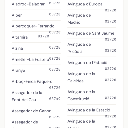
03720
Aladroc-Baladrar
Avinguda d'Europa
03720
03720
Alber
Avinguda de
03720
Madrid
Albercoquer-Ferrando
03720
Avinguda de Sant Jaume
03720
Altamira
03720
Avinguda de
03720
Alzina
03720
l'Alcúdia
03720
Ametler-La Fustera
Avinguda de l'Estació
03720
03720
Aranya
Avinguda de la
03720
Calcides
Arboç-Finca Paquero
03720
Avinguda de la
Assagador de la
03720
Constitució
03749
Font del Cau
Avinguda de la Estació
Assegador de Canor
03720
03729
Avinguda de la
Assegador de
03720