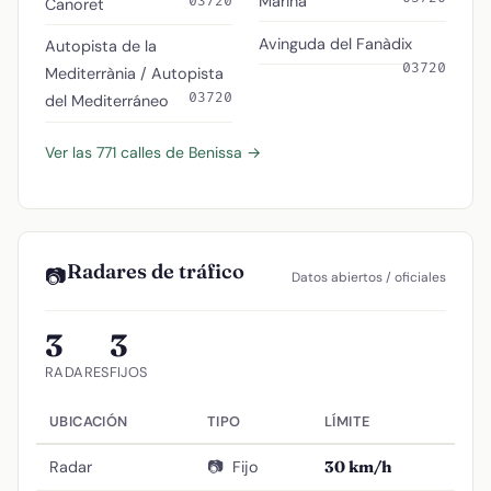
Marina
03720
Canoret
Avinguda del Fanàdix
Autopista de la
03720
Mediterrània / Autopista
03720
del Mediterráneo
Ver las 771 calles de Benissa →
Radares de tráfico
📷
Datos abiertos / oficiales
3
3
RADARES
FIJOS
UBICACIÓN
TIPO
LÍMITE
Radar
📷
Fijo
30 km/h