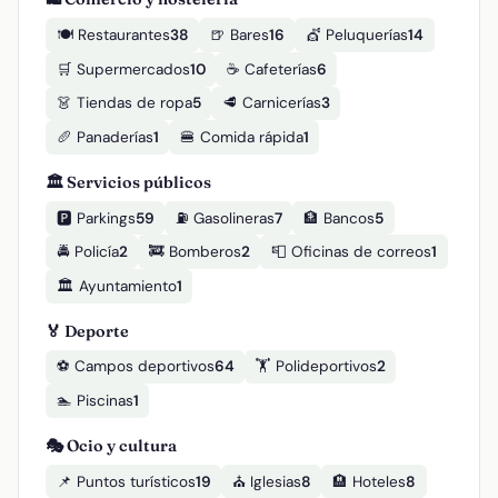
🍽️ Restaurantes
38
🍺 Bares
16
💇 Peluquerías
14
🛒 Supermercados
10
☕ Cafeterías
6
👗 Tiendas de ropa
5
🥩 Carnicerías
3
🥖 Panaderías
1
🍔 Comida rápida
1
🏛️ Servicios públicos
🅿️ Parkings
59
⛽ Gasolineras
7
🏦 Bancos
5
🚔 Policía
2
🚒 Bomberos
2
📮 Oficinas de correos
1
🏛️ Ayuntamiento
1
🏅 Deporte
⚽ Campos deportivos
64
🏋️ Polideportivos
2
🏊 Piscinas
1
🎭 Ocio y cultura
📌 Puntos turísticos
19
⛪ Iglesias
8
🏨 Hoteles
8