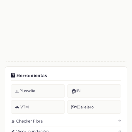
🧮 Herramientas
📊
🏠
Plusvalía
IBI
🚗
🗺️
IVTM
Callejero
→
📡 Checker Fibra
→
🌊 Visor Inundación