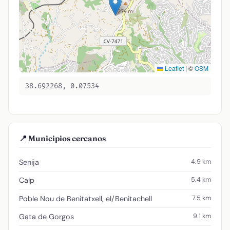
Leaflet
|
©
OSM
38.692268, 0.07534
📍 Municipios cercanos
4.9 km
Senija
5.4 km
Calp
7.5 km
Poble Nou de Benitatxell, el/Benitachell
9.1 km
Gata de Gorgos