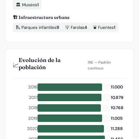
🏛️ Museos
1
🏗️ Infraestructura urbana
🛝 Parques infantiles
9
💡 Farolas
4
⛲ Fuentes
1
Evolución de la
INE — Padrón
📈
población
continuo
2016
11.000
2017
10.879
2018
10.768
2019
11.005
2020
11.288