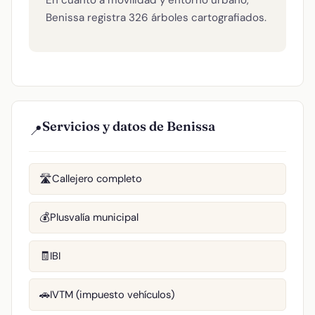
En cuanto a movilidad y entorno urbano,
Benissa registra 326 árboles cartografiados.
Servicios y datos de Benissa
📍
Callejero completo
🛣️
Plusvalía municipal
💰
IBI
🧾
IVTM (impuesto vehículos)
🚗