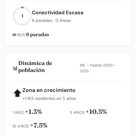
Conectividad Escasa
1
6 paradas · 0 líneas
6 paradas
🚌 BUS
Dinámica de
INE — Padrón 2020–
📊
población
2025
Zona en crecimiento
⬆
+1.183 residentes en 5 años
+1.3%
+10.5%
1 AÑO
5 AÑOS
+7.5%
10 AÑOS