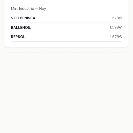
Min. Industria — Hoy
1.578€
VCC BENISSA
1.599€
BALLENOIL
1.679€
REPSOL