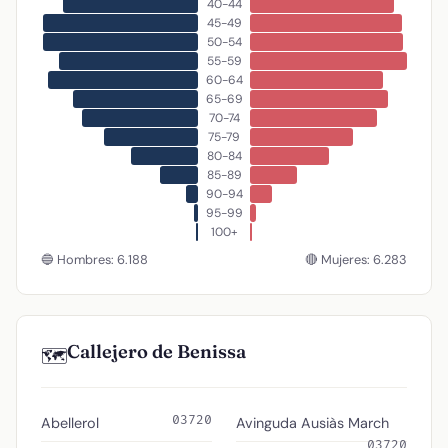
40-44
45-49
50-54
55-59
60-64
65-69
70-74
75-79
80-84
85-89
90-94
95-99
100+
🔵 Hombres: 6.188
🔴 Mujeres: 6.283
Callejero de Benissa
🗺️
03720
Abellerol
Avinguda Ausiàs March
03720