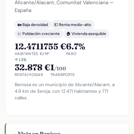
Alicante/Alacant, Comunitat Valenciana —
España
🏡 Baja densidad
💵 Renta medio-alto
📈 Población creciente
🏠 Vivienda asequible
12.471
1755 €
6.7%
HABITANTES
€/M²
PARO
↑ 1.3%
32.878 €
1
/100
RENTA/HOGAR
TRANSPORTE
Benissa es un municipio de Alicante/Alacant, a
4.9 km de Senija, con 12.471 habitantes y 771
calles.
Vivir en Benissa