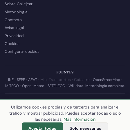
Sobre Callejear
Metodología
Contacto
Aviso legal
Privacidad
Cookies
Configurar cookies
FUENTES
INE
·
SEPE
·
AEAT
· Min. Transportes · Catastro ·
OpenStreetMap
·
MITECO
·
Open-Meteo
·
SETELECO
·
Wikidata
.
Metodología completa
.
© 2026 Callejear.com — Directorio municipal de España con datos
abiertos. Desarrollado y mantenido por
Yoel Castaño
.
Utilizamos cookies propias y de terceros para analizar el
tráfico y mostrar publicidad. Puedes aceptar todas o solo
Última actualización de esta página:
10 de julio de 2026
·
Cómo
las necesarias.
Más información
calculamos los datos
Aceptar todas
Solo necesarias