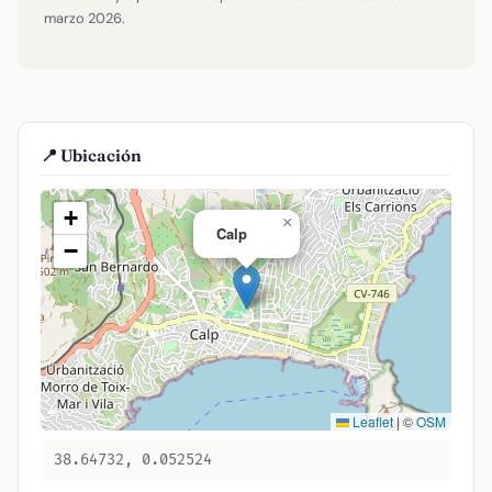
marzo 2026.
📍 Ubicación
+
×
Calp
−
Leaflet
|
©
OSM
38.64732, 0.052524