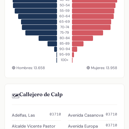
50-54
55-59
60-64
65-69
70-74
75-79
80-84
85-89
90-94
95-99
100+
🔵 Hombres: 13.658
🔴 Mujeres: 13.958
Callejero de Calp
🗺️
03710
03710
Adelfas, Las
Avenida Casanova
03710
Alcalde Vicente Pastor
Avenida Europa