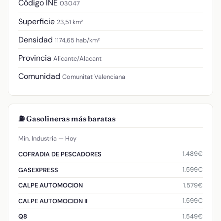
Código INE
03047
Superficie
23,51 km²
Densidad
1174,65 hab/km²
Provincia
Alicante/Alacant
Comunidad
Comunitat Valenciana
⛽ Gasolineras más baratas
Min. Industria — Hoy
1.489€
COFRADIA DE PESCADORES
1.599€
GASEXPRESS
1.579€
CALPE AUTOMOCION
1.599€
CALPE AUTOMOCION II
1.549€
Q8