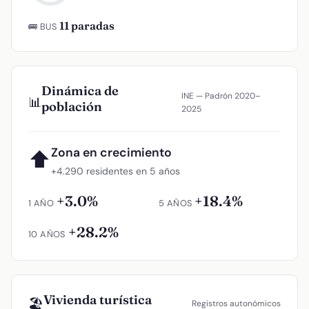
11 paradas
🚌 BUS
Dinámica de
INE — Padrón 2020–
📊
población
2025
Zona en crecimiento
⬆
+4.290 residentes en 5 años
+3.0%
+18.4%
1 AÑO
5 AÑOS
+28.2%
10 AÑOS
Vivienda turística
🏖️
Registros autonómicos