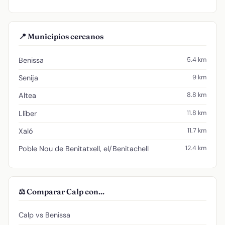
📍 Municipios cercanos
5.4 km
Benissa
9 km
Senija
8.8 km
Altea
11.8 km
Llíber
11.7 km
Xaló
12.4 km
Poble Nou de Benitatxell, el/Benitachell
⚖️ Comparar Calp con...
Calp vs Benissa