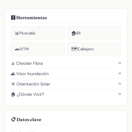
🧮 Herramientas
📊
🏠
Plusvalía
IBI
🚗
🗺️
IVTM
Callejero
→
📡 Checker Fibra
→
🌊 Visor Inundación
→
☀️ Orientación Solar
→
🏠 ¿Dónde Vivir?
📋 Datos clave