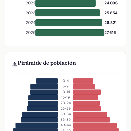
2022
24.096
2023
25.854
2024
26.821
2025
27.616
Pirámide de población
🔺
0-4
5-9
10-14
15-19
20-24
25-29
30-34
35-39
40-44
45-49