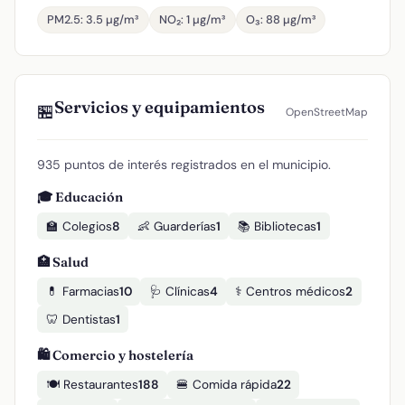
PM2.5: 3.5 µg/m³
NO₂: 1 µg/m³
O₃: 88 µg/m³
Servicios y equipamientos
🏪
OpenStreetMap
935 puntos de interés registrados en el municipio.
🎓 Educación
🏫 Colegios
8
👶 Guarderías
1
📚 Bibliotecas
1
🏥 Salud
💊 Farmacias
10
🩺 Clínicas
4
⚕️ Centros médicos
2
🦷 Dentistas
1
🛍️ Comercio y hostelería
🍽️ Restaurantes
188
🍔 Comida rápida
22