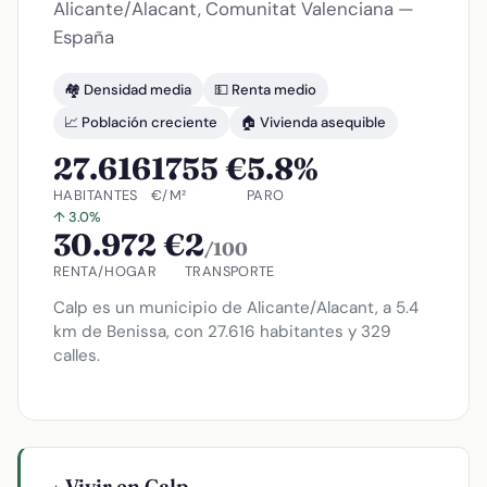
Alicante/Alacant, Comunitat Valenciana —
España
🏘️ Densidad media
💵 Renta medio
📈 Población creciente
🏠 Vivienda asequible
27.616
1755 €
5.8%
HABITANTES
€/M²
PARO
↑ 3.0%
30.972 €
2
/100
RENTA/HOGAR
TRANSPORTE
Calp es un municipio de Alicante/Alacant, a 5.4
km de Benissa, con 27.616 habitantes y 329
calles.
Vivir en Calp