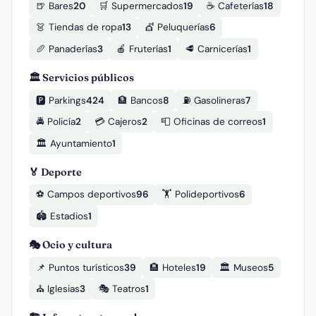
🍺 Bares
20
🛒 Supermercados
19
☕ Cafeterías
18
👗 Tiendas de ropa
13
💇 Peluquerías
6
🥖 Panaderías
3
🍎 Fruterías
1
🥩 Carnicerías
1
🏛️ Servicios públicos
🅿️ Parkings
424
🏦 Bancos
8
⛽ Gasolineras
7
🚔 Policía
2
💳 Cajeros
2
📮 Oficinas de correos
1
🏛️ Ayuntamiento
1
🏅 Deporte
⚽ Campos deportivos
96
🏋️ Polideportivos
6
🏟️ Estadios
1
🎭 Ocio y cultura
📌 Puntos turísticos
39
🏨 Hoteles
19
🏛️ Museos
5
⛪ Iglesias
3
🎭 Teatros
1