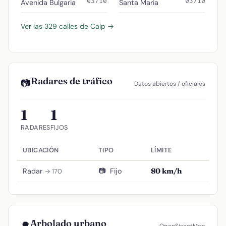
03710
03710
Avenida Bulgaria
Santa Maria
Ver las 329 calles de Calp →
Radares de tráfico
📷
Datos abiertos / oficiales
1
1
RADARES
FIJOS
UBICACIÓN
TIPO
LÍMITE
Radar
📷
Fijo
80 km/h
→ 170
Arbolado urbano
🌳
OpenStreetMap