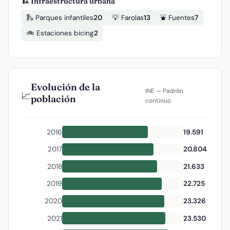
🏗️ Infraestructura urbana
🛝 Parques infantiles
20
💡 Farolas
13
⛲ Fuentes
7
🚲 Estaciones bicing
2
Evolución de la
INE — Padrón
📈
población
continuo
2016
19.591
2017
20.804
2018
21.633
2019
22.725
2020
23.326
2021
23.530