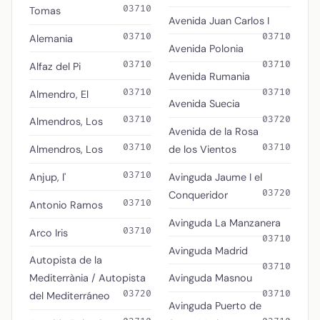
03710
Tomas
Avenida Juan Carlos I
03710
03710
Alemania
Avenida Polonia
03710
03710
Alfaz del Pi
Avenida Rumania
03710
03710
Almendro, El
Avenida Suecia
03710
03720
Almendros, Los
Avenida de la Rosa
03710
03710
Almendros, Los
de los Vientos
03710
Anjup, l'
Avinguda Jaume I el
03720
Conqueridor
03710
Antonio Ramos
Avinguda La Manzanera
03710
Arco Iris
03710
Avinguda Madrid
Autopista de la
03710
Mediterrània / Autopista
Avinguda Masnou
03720
03710
del Mediterráneo
Avinguda Puerto de