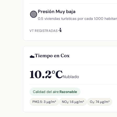
Presión Muy baja
🟢
0.5 viviendas turísticas por cada 1.000 habita
4
VT REGISTRADAS
Tiempo en Cox
☁️
10.2°C
Nublado
Calidad del aire:
Razonable
PM2.5: 3 µg/m³
NO₂: 1.6 µg/m³
O₃: 74 µg/m³