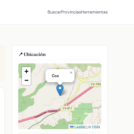
Buscar
Provincias
Herramientas
📍 Ubicación
+
×
Cox
−
Leaflet
|
©
OSM