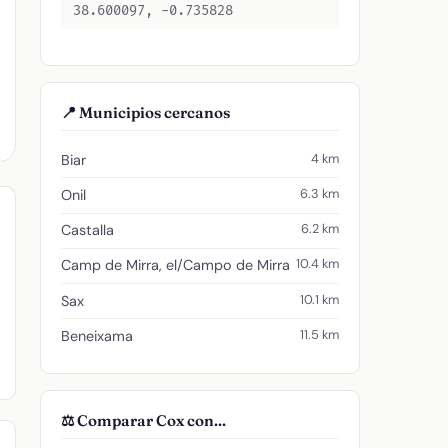
38.600097, -0.735828
📍 Municipios cercanos
4 km
Biar
6.3 km
Onil
6.2 km
Castalla
10.4 km
Camp de Mirra, el/Campo de Mirra
10.1 km
Sax
11.5 km
Beneixama
⚖️ Comparar Cox con...