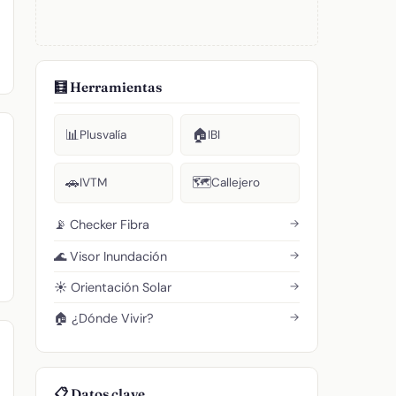
🧮 Herramientas
📊
🏠
Plusvalía
IBI
🚗
🗺️
IVTM
Callejero
→
📡 Checker Fibra
→
🌊 Visor Inundación
→
☀️ Orientación Solar
→
🏠 ¿Dónde Vivir?
📋 Datos clave