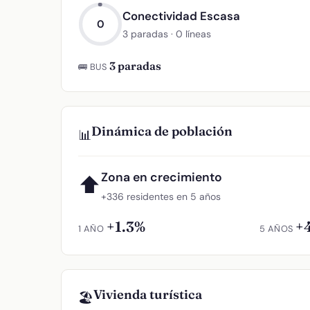
Conectividad Escasa
0
3 paradas · 0 líneas
3 paradas
🚌 BUS
Dinámica de población
📊
Zona en crecimiento
⬆
+336 residentes en 5 años
+1.3%
+
1 AÑO
5 AÑOS
Vivienda turística
🏖️