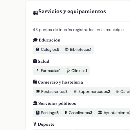
Servicios y equipamientos
🏪
43 puntos de interés registrados en el municipio.
🎓 Educación
🏫 Colegios
5
📚 Bibliotecas
1
🏥 Salud
💊 Farmacias
1
🩺 Clínicas
1
🛍️ Comercio y hostelería
🍽️ Restaurantes
3
🛒 Supermercados
2
☕ Cafet
🏛️ Servicios públicos
🅿️ Parkings
5
⛽ Gasolineras
3
🏛️ Ayuntamiento
🏅 Deporte