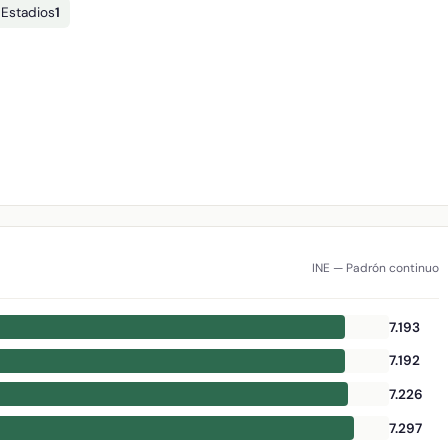
 Estadios
1
INE — Padrón continuo
7.193
7.192
7.226
7.297