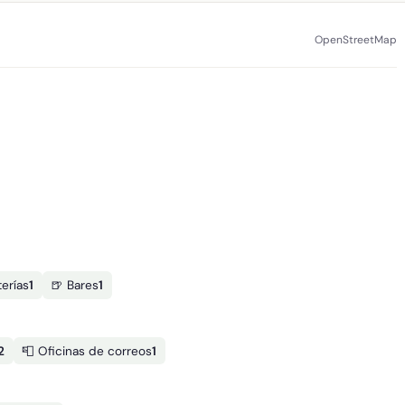
OpenStreetMap
erías
1
🍺 Bares
1
2
📮 Oficinas de correos
1