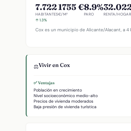
7.722
1755 €
8.9%
32.022
HABITANTES
€/M²
PARO
RENTA/HOGA
↑ 1.3%
Cox es un municipio de Alicante/Alacant, a 4 k
Vivir en Cox
⚖️
✅ Ventajas
Población en crecimiento
Nivel socioeconómico medio-alto
Precios de vivienda moderados
Baja presión de vivienda turística