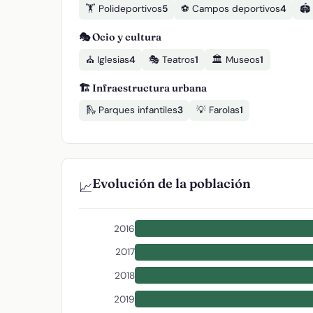
🏋️ Polideportivos
5
⚽ Campos deportivos
4
🏟️
🎭 Ocio y cultura
⛪ Iglesias
4
🎭 Teatros
1
🏛️ Museos
1
🏗️ Infraestructura urbana
🛝 Parques infantiles
3
💡 Farolas
1
Evolución de la población
📈
2016
2017
2018
2019