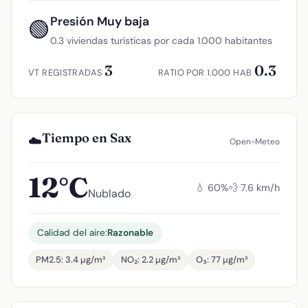
Presión Muy baja
🟢
0.3 viviendas turísticas por cada 1.000 habitantes
3
0.3
VT REGISTRADAS
RATIO POR 1.000 HAB
Tiempo en Sax
☁️
Open-Meteo
12°C
💧 60%
💨 7.6 km/h
Nublado
Calidad del aire:
Razonable
PM2.5: 3.4 µg/m³
NO₂: 2.2 µg/m³
O₃: 77 µg/m³