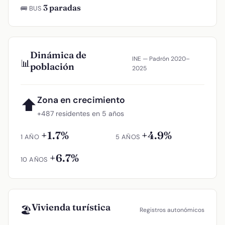
3 paradas
🚌 BUS
Dinámica de
INE — Padrón 2020–
📊
población
2025
Zona en crecimiento
⬆
+487 residentes en 5 años
+1.7%
+4.9%
1 AÑO
5 AÑOS
+6.7%
10 AÑOS
Vivienda turística
🏖️
Registros autonómicos