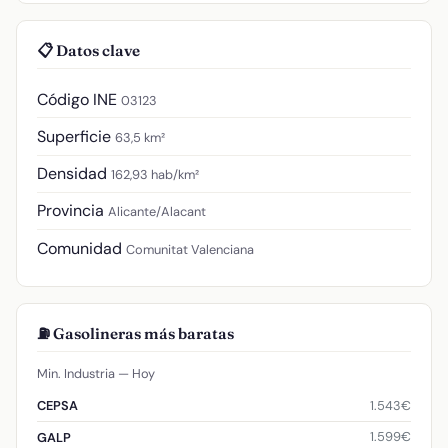
📋 Datos clave
Código INE
03123
Superficie
63,5 km²
Densidad
162,93 hab/km²
Provincia
Alicante/Alacant
Comunidad
Comunitat Valenciana
⛽ Gasolineras más baratas
Min. Industria — Hoy
1.543€
CEPSA
1.599€
GALP