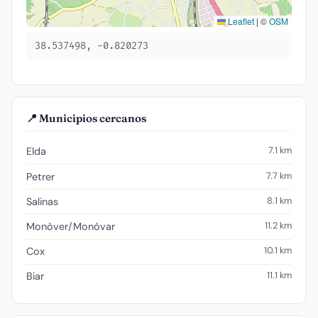
Leaflet
|
©
OSM
38.537498, -0.820273
📍 Municipios cercanos
7.1 km
Elda
7.7 km
Petrer
8.1 km
Salinas
11.2 km
Monòver/Monóvar
10.1 km
Cox
11.1 km
Biar