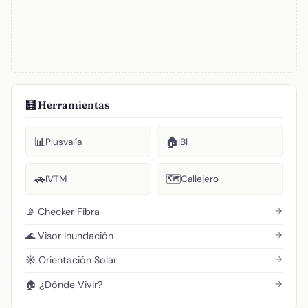
🧮 Herramientas
📊
🏠
Plusvalía
IBI
🚗
🗺️
IVTM
Callejero
→
📡 Checker Fibra
→
🌊 Visor Inundación
→
☀️ Orientación Solar
→
🏠 ¿Dónde Vivir?