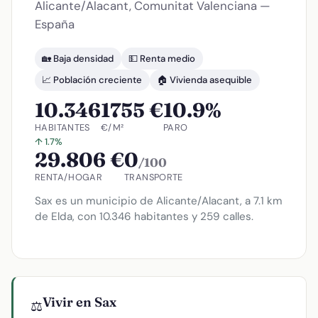
Alicante/Alacant, Comunitat Valenciana —
España
🏡 Baja densidad
💵 Renta medio
📈 Población creciente
🏠 Vivienda asequible
10.346
1755 €
10.9%
HABITANTES
€/M²
PARO
↑ 1.7%
29.806 €
0
/100
RENTA/HOGAR
TRANSPORTE
Sax es un municipio de Alicante/Alacant, a 7.1 km
de Elda, con 10.346 habitantes y 259 calles.
Vivir en Sax
⚖️