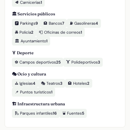
🥩 Carnicerías
1
🏛️ Servicios públicos
🅿️ Parkings
9
🏦 Bancos
7
⛽ Gasolineras
4
🚔 Policía
2
📮 Oficinas de correos
1
🏛️ Ayuntamiento
1
🏅 Deporte
⚽ Campos deportivos
25
🏋️ Polideportivos
3
🎭 Ocio y cultura
⛪ Iglesias
4
🎭 Teatros
3
🏨 Hoteles
2
📌 Puntos turísticos
1
🏗️ Infraestructura urbana
🛝 Parques infantiles
16
⛲ Fuentes
5