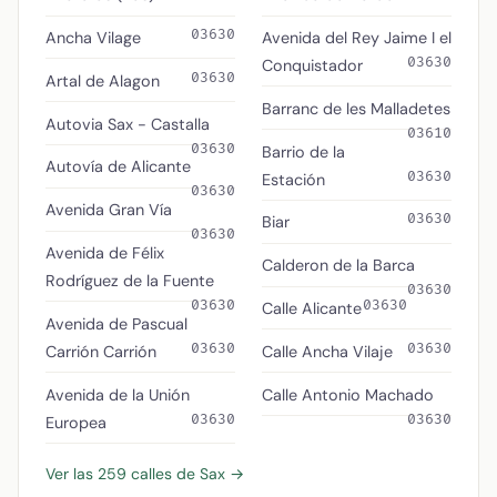
03630
Ancha Vilage
Avenida del Rey Jaime I el
03630
Conquistador
03630
Artal de Alagon
Barranc de les Malladetes
Autovia Sax - Castalla
03610
03630
Barrio de la
Autovía de Alicante
03630
Estación
03630
Avenida Gran Vía
03630
Biar
03630
Avenida de Félix
Calderon de la Barca
Rodríguez de la Fuente
03630
03630
03630
Calle Alicante
Avenida de Pascual
03630
03630
Carrión Carrión
Calle Ancha Vilaje
Avenida de la Unión
Calle Antonio Machado
03630
03630
Europea
Ver las 259 calles de Sax →