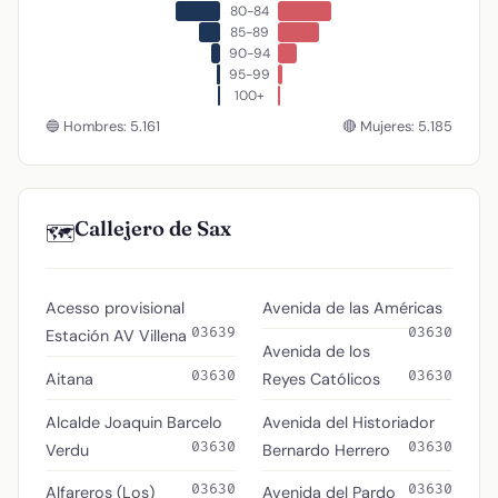
80-84
85-89
90-94
95-99
100+
🔵 Hombres: 5.161
🔴 Mujeres: 5.185
Callejero de Sax
🗺️
Acesso provisional
Avenida de las Américas
03639
03630
Estación AV Villena
Avenida de los
03630
03630
Aitana
Reyes Católicos
Alcalde Joaquin Barcelo
Avenida del Historiador
03630
03630
Verdu
Bernardo Herrero
03630
03630
Alfareros (Los)
Avenida del Pardo