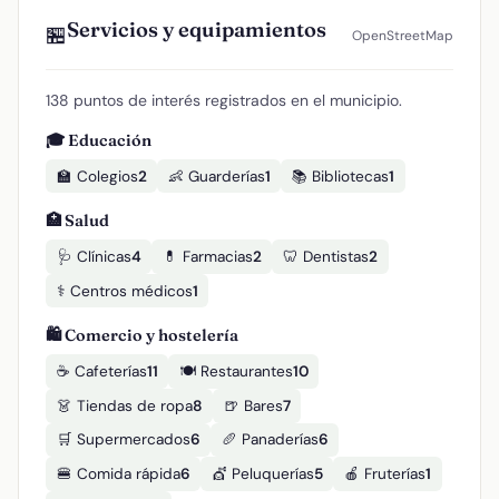
Servicios y equipamientos
🏪
OpenStreetMap
138 puntos de interés registrados en el municipio.
🎓 Educación
🏫 Colegios
2
👶 Guarderías
1
📚 Bibliotecas
1
🏥 Salud
🩺 Clínicas
4
💊 Farmacias
2
🦷 Dentistas
2
⚕️ Centros médicos
1
🛍️ Comercio y hostelería
☕ Cafeterías
11
🍽️ Restaurantes
10
👗 Tiendas de ropa
8
🍺 Bares
7
🛒 Supermercados
6
🥖 Panaderías
6
🍔 Comida rápida
6
💇 Peluquerías
5
🍎 Fruterías
1