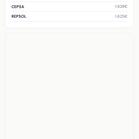
1.628€
CEPSA
1.625€
REPSOL