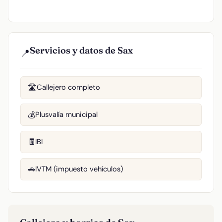
Servicios y datos de Sax
📍
Callejero completo
🛣️
Plusvalía municipal
💰
IBI
🧾
IVTM (impuesto vehículos)
🚗