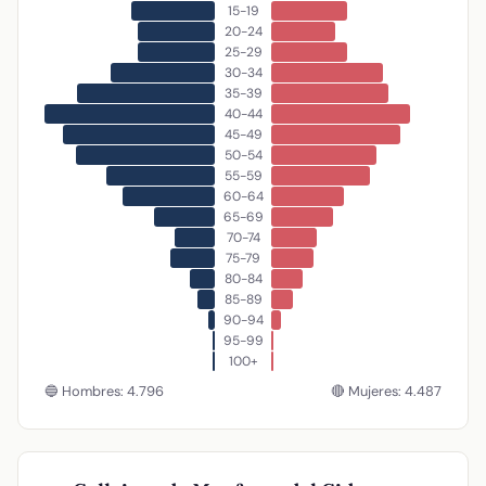
15-19
20-24
25-29
30-34
35-39
40-44
45-49
50-54
55-59
60-64
65-69
70-74
75-79
80-84
85-89
90-94
95-99
100+
🔵 Hombres: 4.796
🔴 Mujeres: 4.487