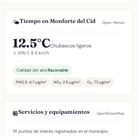
Tiempo en Monforte del Cid
🌤️
Open-Meteo
12.5°C
Chubascos ligeros
💧 81%
💨 8.4 km/h
Calidad del aire:
Razonable
PM2.5: 4.7 µg/m³
NO₂: 2.8 µg/m³
O₃: 73 µg/m³
Servicios y equipamientos
🏪
OpenStreetMap
74 puntos de interés registrados en el municipio.