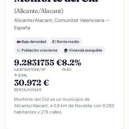
(Alicante/Alacant)
Alicante/Alacant, Comunitat Valenciana —
España
🏡 Baja densidad
💵 Renta medio
📈 Población creciente
🏠 Vivienda asequible
9.283
1755 €
8.2%
HABITANTES
€/M²
PARO
↑ 3.5%
30.972 €
RENTA/HOGAR
Monforte del Cid es un municipio de
Alicante/Alacant, a 5.8 km de Novelda, con 9.283
habitantes y 276 calles.