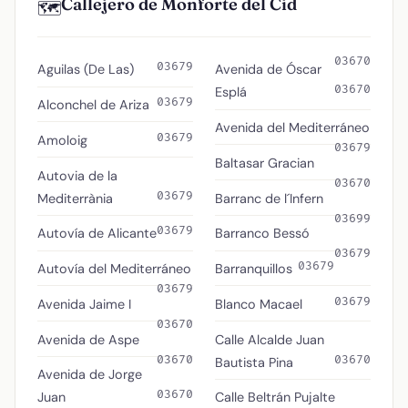
Callejero de Monforte del Cid
🗺️
03670
03679
Aguilas (De Las)
Avenida de Óscar
03670
Esplá
03679
Alconchel de Ariza
Avenida del Mediterráneo
03679
Amoloig
03679
Baltasar Gracian
Autovia de la
03670
03679
Mediterrània
Barranc de l´Infern
03699
03679
Autovía de Alicante
Barranco Bessó
03679
03679
Autovía del Mediterráneo
Barranquillos
03679
03679
Avenida Jaime I
Blanco Macael
03670
Avenida de Aspe
Calle Alcalde Juan
03670
03670
Bautista Pina
Avenida de Jorge
03670
Juan
Calle Beltrán Pujalte