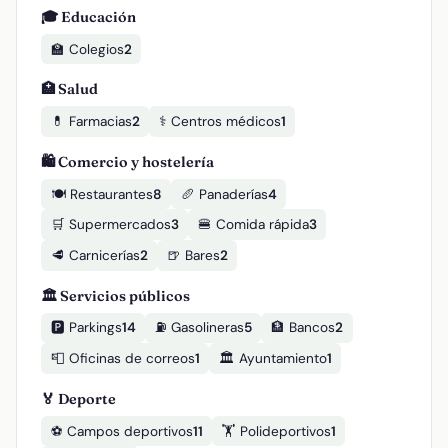
🎓 Educación
🏫 Colegios
2
🏥 Salud
💊 Farmacias
2
⚕️ Centros médicos
1
🛍️ Comercio y hostelería
🍽️ Restaurantes
8
🥖 Panaderías
4
🛒 Supermercados
3
🍔 Comida rápida
3
🥩 Carnicerías
2
🍺 Bares
2
🏛️ Servicios públicos
🅿️ Parkings
14
⛽ Gasolineras
5
🏦 Bancos
2
📮 Oficinas de correos
1
🏛️ Ayuntamiento
1
🏅 Deporte
⚽ Campos deportivos
11
🏋️ Polideportivos
1