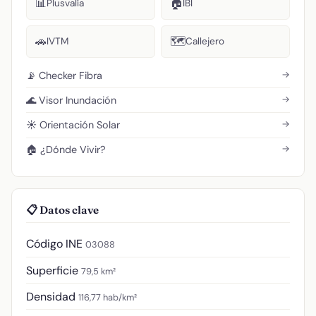
📊
🏠
Plusvalía
IBI
🚗
🗺️
IVTM
Callejero
→
📡 Checker Fibra
→
🌊 Visor Inundación
→
☀️ Orientación Solar
→
🏠 ¿Dónde Vivir?
📋 Datos clave
Código INE
03088
Superficie
79,5 km²
Densidad
116,77 hab/km²