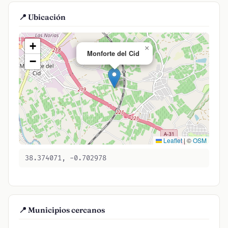
📍 Ubicación
+
×
Monforte del Cid
−
Leaflet
|
©
OSM
38.374071, -0.702978
📍 Municipios cercanos