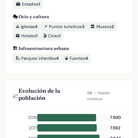
🏟️ Estadios
1
🎭 Ocio y cultura
⛪ Iglesias
4
📌 Puntos turísticos
3
🏛️ Museos
2
🏨 Hoteles
1
🎬 Cines
1
🏗️ Infraestructura urbana
🛝 Parques infantiles
4
⛲ Fuentes
4
Evolución de la
INE — Padrón
📈
población
continuo
2016
7.500
2017
7.592