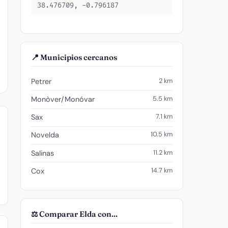
38.476709, -0.796187
📍 Municipios cercanos
2 km
Petrer
5.5 km
Monòver/Monóvar
7.1 km
Sax
10.5 km
Novelda
11.2 km
Salinas
14.7 km
Cox
⚖️ Comparar Elda con...