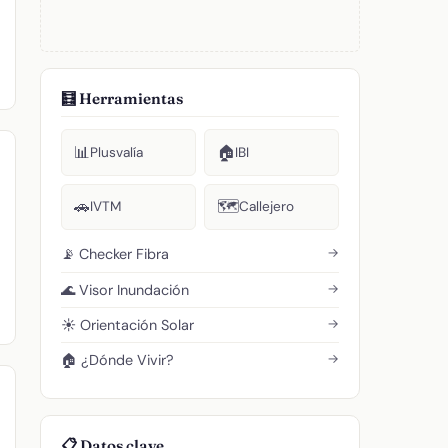
🧮 Herramientas
📊
🏠
Plusvalía
IBI
🚗
🗺️
IVTM
Callejero
→
📡 Checker Fibra
→
🌊 Visor Inundación
→
☀️ Orientación Solar
→
🏠 ¿Dónde Vivir?
📋 Datos clave