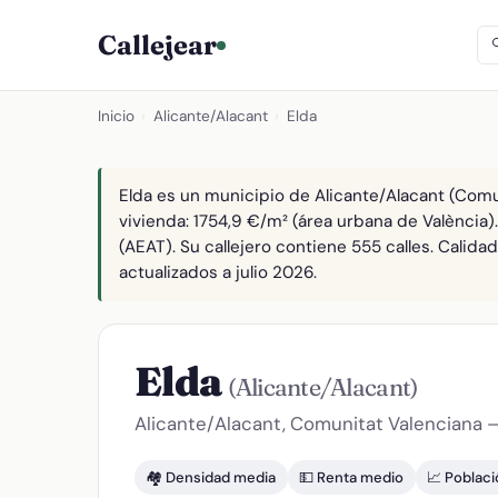
Callejear
Inicio
›
Alicante/Alacant
›
Elda
Elda es un municipio de Alicante/Alacant (Comu
vivienda: 1754,9 €/m² (área urbana de València)
(AEAT). Su callejero contiene 555 calles. Calid
actualizados a julio 2026.
Elda
(Alicante/Alacant)
Alicante/Alacant, Comunitat Valenciana 
🏘️ Densidad media
💵 Renta medio
📈 Poblac