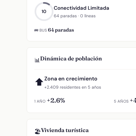
Conectividad Limitada
10
64 paradas · 0 líneas
64 paradas
🚌 BUS
Dinámica de población
📊
Zona en crecimiento
⬆
+2.409 residentes en 5 años
+2.6%
+
1 AÑO
5 AÑOS
Vivienda turística
🏖️