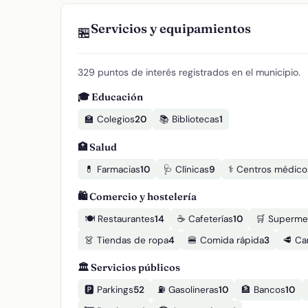
Servicios y equipamientos
🏪
329 puntos de interés registrados en el municipio.
🎓 Educación
🏫 Colegios
20
📚 Bibliotecas
1
🏥 Salud
💊 Farmacias
10
🩺 Clínicas
9
⚕️ Centros médico
🛍️ Comercio y hostelería
🍽️ Restaurantes
14
☕ Cafeterías
10
🛒 Superme
👗 Tiendas de ropa
4
🍔 Comida rápida
3
🥩 Ca
🏛️ Servicios públicos
🅿️ Parkings
52
⛽ Gasolineras
10
🏦 Bancos
10