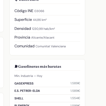
Código INE
03066
Superficie
44,86 km²
Densidad
1230,99 hab/km²
Provincia
Alicante/Alacant
Comunidad
Comunitat Valenciana
⛽ Gasolineras más baratas
Min. Industria — Hoy
1.589€
GASEXPRESS
1.589€
E.S. PETRER-ELDA
1.554€
SHELL
1.599€
PLENERGY