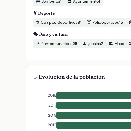
🚒 Bomberos
1
🏛️ Ayuntamiento
1
🏅 Deporte
⚽ Campos deportivos
81
🏋️ Polideportivos
15

🎭 Ocio y cultura
📌 Puntos turísticos
25
⛪ Iglesias
7
🏛️ Museos
3
Evolución de la población
📈
2016
2017
2018
2019