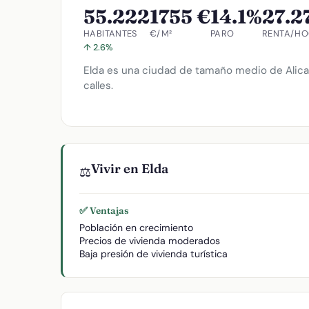
55.222
1755 €
14.1%
27.2
HABITANTES
€/M²
PARO
RENTA/H
↑ 2.6%
Elda es una ciudad de tamaño medio de Alican
calles.
Vivir en Elda
⚖️
✅ Ventajas
Población en crecimiento
Precios de vivienda moderados
Baja presión de vivienda turística