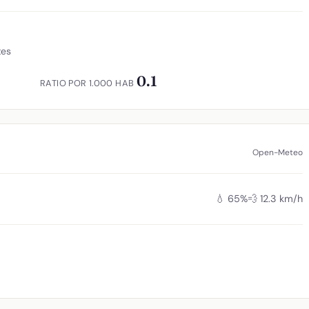
tes
0.1
RATIO POR 1.000 HAB
Open-Meteo
💧 65%
💨 12.3 km/h