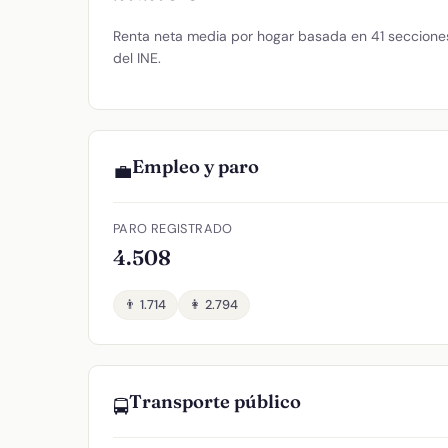
Renta neta media por hogar basada en 41 secciones 
del INE.
Empleo y paro
💼
PARO REGISTRADO
4.508
👨 1.714
👩 2.794
Transporte público
🚍