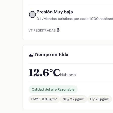
Presión Muy baja
🟢
0.1 viviendas turísticas por cada 1.000 habitan
5
VT REGISTRADAS
Tiempo en Elda
☁️
12.6°C
Nublado
Calidad del aire:
Razonable
PM2.5: 3.9 µg/m³
NO₂: 2.7 µg/m³
O₃: 75 µg/m³