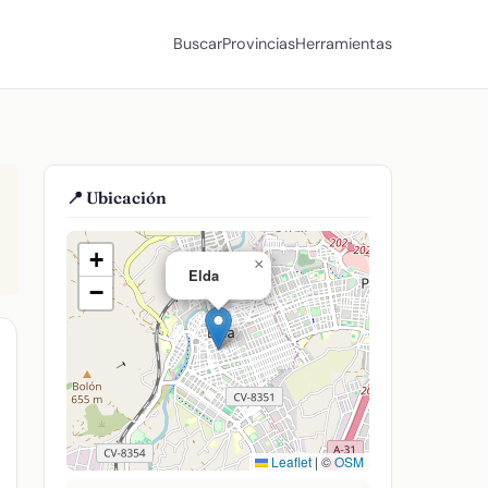
Buscar
Provincias
Herramientas
📍 Ubicación
+
×
Elda
−
Leaflet
|
©
OSM