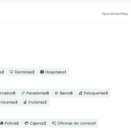
OpenStreetMap
s
2
🦷 Dentistas
2
🏥 Hospitales
1
rcados
9
🥖 Panaderías
6
🍺 Bares
6
💇 Peluquerías
5
rnicerías
3
🍎 Fruterías
2
🚔 Policía
2
💳 Cajeros
2
📮 Oficinas de correos
1