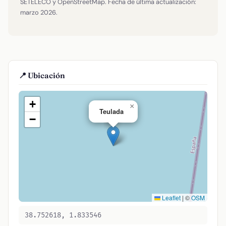
SETELECO y OpenStreetMap. Fecha de última actualización:
marzo 2026.
📍 Ubicación
+
×
Teulada
−
Leaflet
|
©
OSM
38.752618, 1.833546