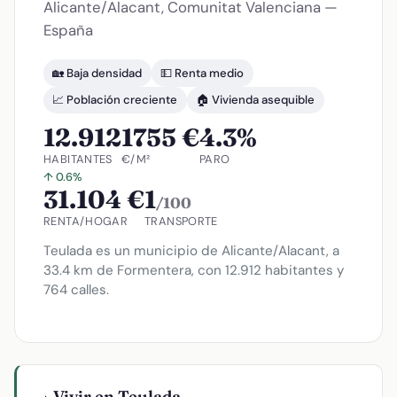
Alicante/Alacant, Comunitat Valenciana —
España
🏡 Baja densidad
💵 Renta medio
📈 Población creciente
🏠 Vivienda asequible
12.912
1755 €
4.3%
HABITANTES
€/M²
PARO
↑ 0.6%
31.104 €
1
/100
RENTA/HOGAR
TRANSPORTE
Teulada es un municipio de Alicante/Alacant, a
33.4 km de Formentera, con 12.912 habitantes y
764 calles.
Vivir en Teulada