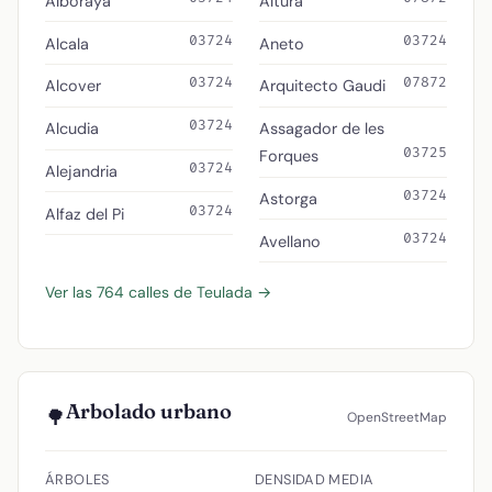
Alboraya
Altura
03724
03724
Alcala
Aneto
03724
07872
Alcover
Arquitecto Gaudi
03724
Alcudia
Assagador de les
03725
Forques
03724
Alejandria
03724
Astorga
03724
Alfaz del Pi
03724
Avellano
Ver las 764 calles de Teulada →
Arbolado urbano
🌳
OpenStreetMap
ÁRBOLES
DENSIDAD MEDIA