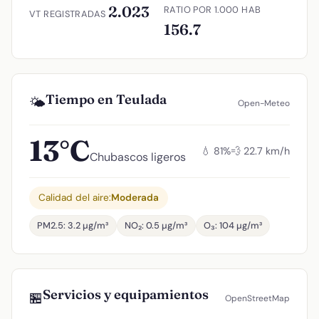
2.023
RATIO POR 1.000 HAB
VT REGISTRADAS
156.7
Tiempo en Teulada
🌤️
Open-Meteo
13°C
💧 81%
💨 22.7 km/h
Chubascos ligeros
Calidad del aire:
Moderada
PM2.5: 3.2 µg/m³
NO₂: 0.5 µg/m³
O₃: 104 µg/m³
Servicios y equipamientos
🏪
OpenStreetMap