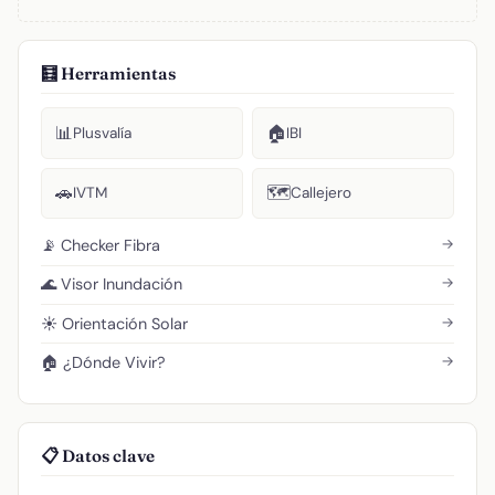
🧮 Herramientas
📊
🏠
Plusvalía
IBI
🚗
🗺️
IVTM
Callejero
→
📡 Checker Fibra
→
🌊 Visor Inundación
→
☀️ Orientación Solar
→
🏠 ¿Dónde Vivir?
📋 Datos clave