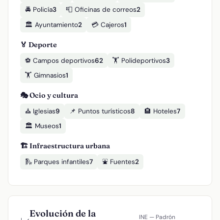
🚔 Policía
3
📮 Oficinas de correos
2
🏛️ Ayuntamiento
2
💳 Cajeros
1
🏅 Deporte
⚽ Campos deportivos
62
🏋️ Polideportivos
3
🏋️ Gimnasios
1
🎭 Ocio y cultura
⛪ Iglesias
9
📌 Puntos turísticos
8
🏨 Hoteles
7
🏛️ Museos
1
🏗️ Infraestructura urbana
🛝 Parques infantiles
7
⛲ Fuentes
2
Evolución de la
INE — Padrón