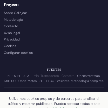
Proyecto
Sobre Callejear
Metodología
Contacto
Aviso legal
Privacidad
Cookies
Configurar cookies
FUENTES
INE
·
SEPE
·
AEAT
· Min. Transportes · Catastro ·
OpenStreetMap
·
MITECO
·
Open-Meteo
·
SETELECO
·
Wikidata
.
Metodología completa
.
© 2026 Callejear.com — Directorio municipal de España con datos
abiertos. Desarrollado y mantenido por
Yoel Castaño
.
Utilizamos cookies propias y de terceros para analizar el
tráfico y mostrar publicidad. Puedes aceptar todas o solo
Última actualización de esta página:
10 de julio de 2026
·
Cómo