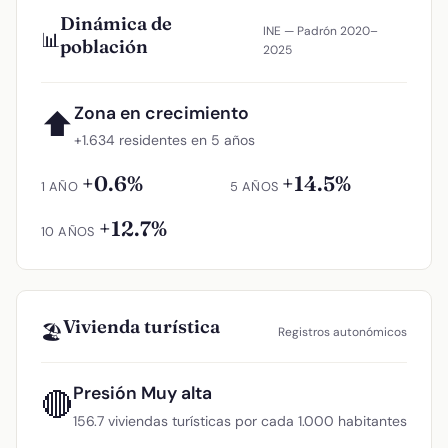
Dinámica de
INE — Padrón 2020–
📊
población
2025
Zona en crecimiento
⬆
+1.634 residentes en 5 años
+0.6%
+14.5%
1 AÑO
5 AÑOS
+12.7%
10 AÑOS
Vivienda turística
🏖️
Registros autonómicos
Presión Muy alta
🔴
156.7 viviendas turísticas por cada 1.000 habitantes