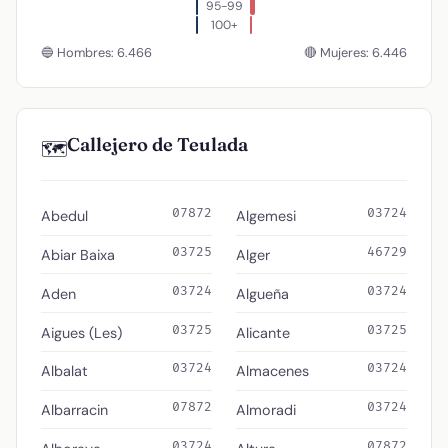
95-99
100+
🔵 Hombres: 6.466
🔴 Mujeres: 6.446
Callejero de Teulada
🗺️
07872
03724
Abedul
Algemesi
03725
46729
Abiar Baixa
Alger
03724
03724
Aden
Algueña
03725
03725
Aigues (Les)
Alicante
03724
03724
Albalat
Almacenes
07872
03724
Albarracin
Almoradi
03724
07872