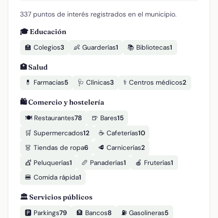
337 puntos de interés registrados en el municipio.
🎓 Educación
🏫 Colegios
3
👶 Guarderías
1
📚 Bibliotecas
1
🏥 Salud
💊 Farmacias
5
🩺 Clínicas
3
⚕️ Centros médicos
2
🛍️ Comercio y hostelería
🍽️ Restaurantes
78
🍺 Bares
15
🛒 Supermercados
12
☕ Cafeterías
10
👗 Tiendas de ropa
6
🥩 Carnicerías
2
💇 Peluquerías
1
🥖 Panaderías
1
🍎 Fruterías
1
🍔 Comida rápida
1
🏛️ Servicios públicos
🅿️ Parkings
79
🏦 Bancos
8
⛽ Gasolineras
5