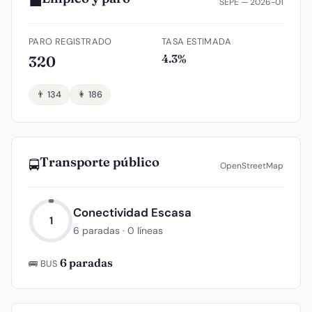
💼
SEPE — 2026-01
PARO REGISTRADO
TASA ESTIMADA
4.3%
320
👨 134
👩 186
Transporte público
🚍
OpenStreetMap
Conectividad Escasa
1
6 paradas · 0 líneas
6 paradas
🚌 BUS