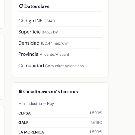
📋 Datos clave
Código INE
03140
Superficie
345,6 km²
Densidad
100,44 hab/km²
Provincia
Alicante/Alacant
Comunidad
Comunitat Valenciana
⛽ Gasolineras más baratas
Min. Industria — Hoy
1.599€
CEPSA
1.619€
GALP
1.599€
LA MORENICA