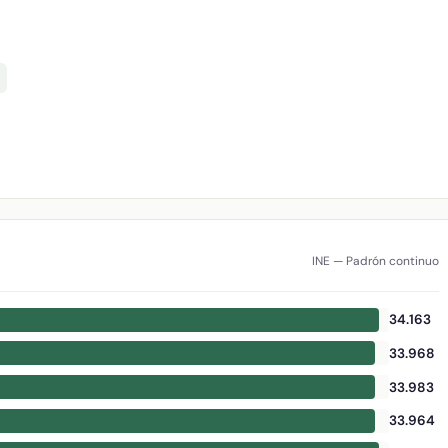
INE — Padrón continuo
34.163
33.968
33.983
33.964