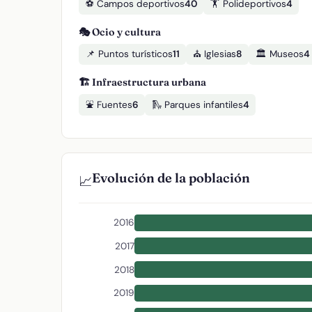
⚽ Campos deportivos
40
🏋️ Polideportivos
4
🎭 Ocio y cultura
📌 Puntos turísticos
11
⛪ Iglesias
8
🏛️ Museos
4
🏗️ Infraestructura urbana
⛲ Fuentes
6
🛝 Parques infantiles
4
Evolución de la población
📈
2016
2017
2018
2019