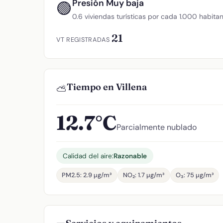
Presión Muy baja
🟢
0.6 viviendas turísticas por cada 1.000 habita
21
VT REGISTRADAS
Tiempo en Villena
⛅
12.7°C
Parcialmente nublado
Calidad del aire:
Razonable
PM2.5: 2.9 µg/m³
NO₂: 1.7 µg/m³
O₃: 75 µg/m³