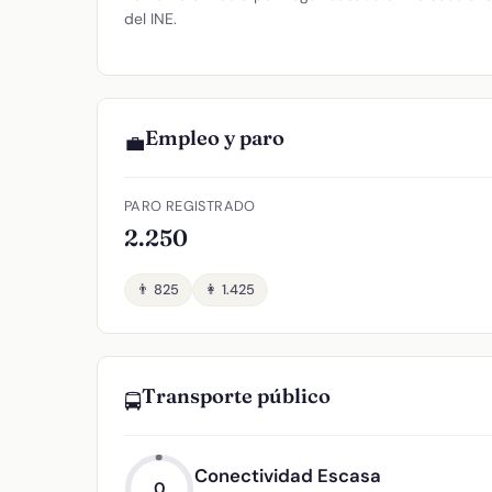
del INE.
Empleo y paro
💼
PARO REGISTRADO
2.250
👨 825
👩 1.425
Transporte público
🚍
Conectividad Escasa
0