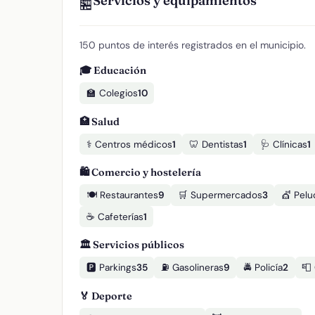
Servicios y equipamientos
🏪
150 puntos de interés registrados en el municipio.
🎓 Educación
🏫 Colegios
10
🏥 Salud
⚕️ Centros médicos
1
🦷 Dentistas
1
🩺 Clínicas
1
🛍️ Comercio y hostelería
🍽️ Restaurantes
9
🛒 Supermercados
3
💇 Pelu
☕ Cafeterías
1
🏛️ Servicios públicos
🅿️ Parkings
35
⛽ Gasolineras
9
🚔 Policía
2
📮
🏅 Deporte