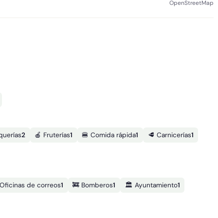
OpenStreetMap
querías
2
🍎 Fruterías
1
🍔 Comida rápida
1
🥩 Carnicerías
1
 Oficinas de correos
1
🚒 Bomberos
1
🏛️ Ayuntamiento
1