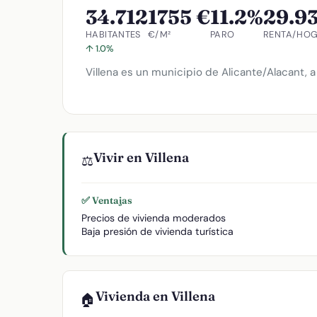
34.712
1755 €
11.2%
29.9
HABITANTES
€/M²
PARO
RENTA/HO
↑ 1.0%
Villena es un municipio de Alicante/Alacant, a
Vivir en Villena
⚖️
✅ Ventajas
Precios de vivienda moderados
Baja presión de vivienda turística
Vivienda en Villena
🏠