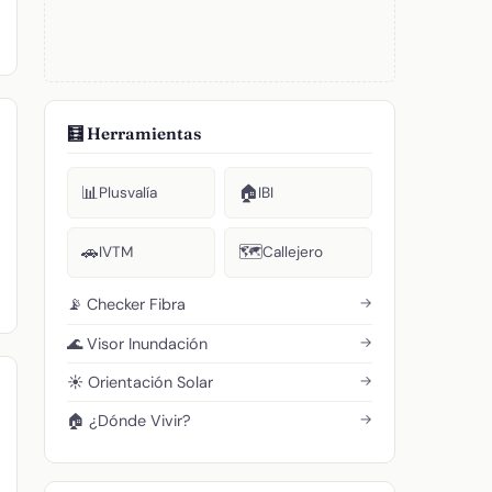
🧮 Herramientas
📊
🏠
Plusvalía
IBI
🚗
🗺️
IVTM
Callejero
→
📡 Checker Fibra
→
🌊 Visor Inundación
→
☀️ Orientación Solar
→
🏠 ¿Dónde Vivir?