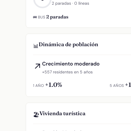
2 paradas · 0 líneas
2 paradas
🚌 BUS
Dinámica de población
📊
Crecimiento moderado
↗
+557 residentes en 5 años
+1.0%
+
1 AÑO
5 AÑOS
Vivienda turística
🏖️