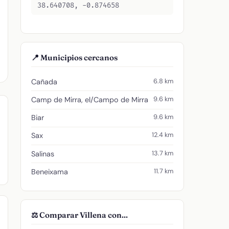
38.640708, -0.874658
📍 Municipios cercanos
6.8 km
Cañada
9.6 km
Camp de Mirra, el/Campo de Mirra
9.6 km
Biar
12.4 km
Sax
13.7 km
Salinas
11.7 km
Beneixama
⚖️ Comparar Villena con...