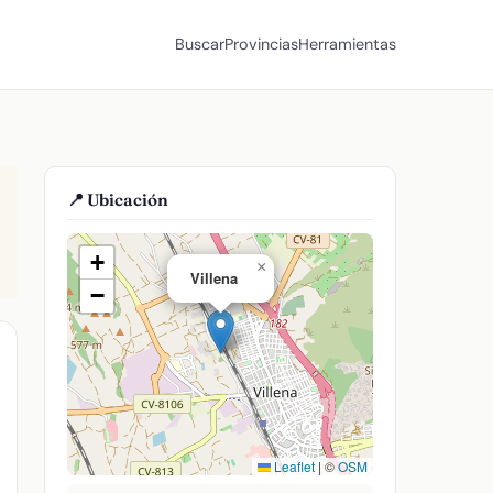
Buscar
Provincias
Herramientas
📍 Ubicación
+
×
Villena
−
Leaflet
|
©
OSM