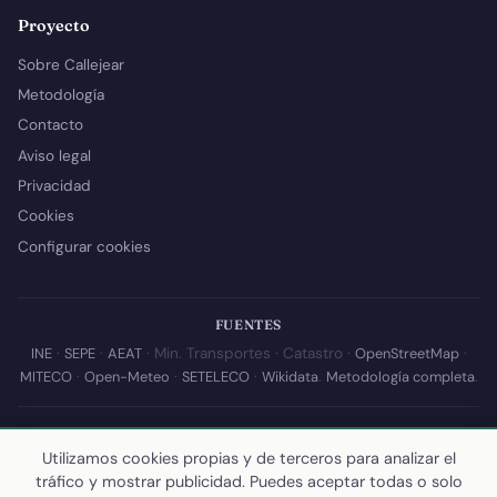
Proyecto
Sobre Callejear
Metodología
Contacto
Aviso legal
Privacidad
Cookies
Configurar cookies
FUENTES
INE
·
SEPE
·
AEAT
· Min. Transportes · Catastro ·
OpenStreetMap
·
MITECO
·
Open-Meteo
·
SETELECO
·
Wikidata
.
Metodología completa
.
© 2026 Callejear.com — Directorio municipal de España con datos
abiertos. Desarrollado y mantenido por
Yoel Castaño
.
Utilizamos cookies propias y de terceros para analizar el
tráfico y mostrar publicidad. Puedes aceptar todas o solo