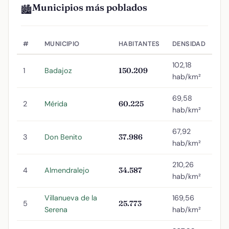
Municipios más poblados
🏙️
#
MUNICIPIO
HABITANTES
DENSIDAD
102,18
1
Badajoz
150.209
hab/km²
69,58
2
Mérida
60.225
hab/km²
67,92
3
Don Benito
37.986
hab/km²
210,26
4
Almendralejo
34.587
hab/km²
Villanueva de la
169,56
5
25.773
Serena
hab/km²