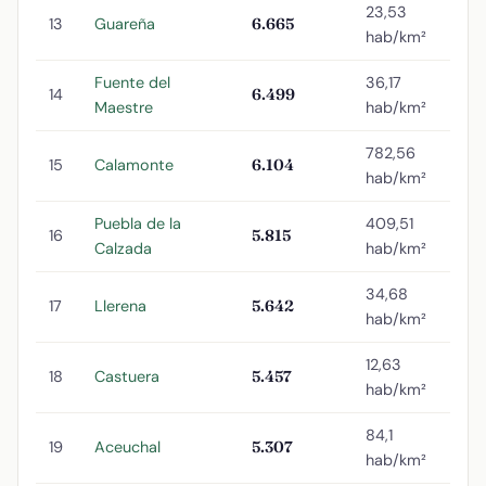
23,53
13
Guareña
6.665
hab/km²
Fuente del
36,17
14
6.499
Maestre
hab/km²
782,56
15
Calamonte
6.104
hab/km²
Puebla de la
409,51
16
5.815
Calzada
hab/km²
34,68
17
Llerena
5.642
hab/km²
12,63
18
Castuera
5.457
hab/km²
84,1
19
Aceuchal
5.307
hab/km²