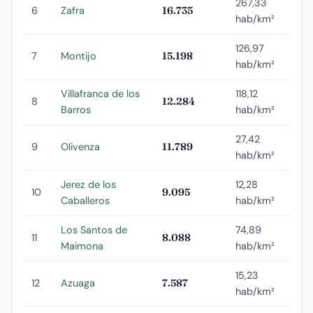
267,33
6
Zafra
16.735
hab/km²
126,97
7
Montijo
15.198
hab/km²
Villafranca de los
118,12
8
12.284
Barros
hab/km²
27,42
9
Olivenza
11.789
hab/km²
Jerez de los
12,28
10
9.095
Caballeros
hab/km²
Los Santos de
74,89
11
8.088
Maimona
hab/km²
15,23
12
Azuaga
7.587
hab/km²