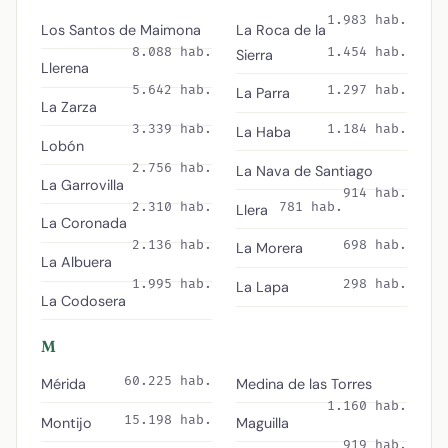
1.983 hab.
Los Santos de Maimona
La Roca de la
8.088 hab.
1.454 hab.
Sierra
Llerena
5.642 hab.
1.297 hab.
La Parra
La Zarza
3.339 hab.
1.184 hab.
La Haba
Lobón
2.756 hab.
La Nava de Santiago
La Garrovilla
914 hab.
2.310 hab.
781 hab.
Llera
La Coronada
2.136 hab.
698 hab.
La Morera
La Albuera
1.995 hab.
298 hab.
La Lapa
La Codosera
M
60.225 hab.
Mérida
Medina de las Torres
1.160 hab.
15.198 hab.
Montijo
Maguilla
919 hab.