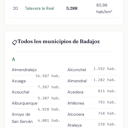
85,98
20
Talavera la Real
5.288
hab/km²
Todos los municipios de Badajoz
📋
A
1.592 hab.
Almendralejo
Alconchel
34.587 hab.
1.202 hab.
Azuaga
Almendral
7.587 hab.
815 hab.
Aceuchal
Acedera
5.307 hab.
793 hab.
Alburquerque
Ahillones
4.928 hab.
748 hab.
Arroyo de
Alconera
4.001 hab.
San Serván
258 hab.
Atalaya