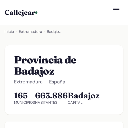
Callejear
Inicio
›
Extremadura
›
Badajoz
Provincia de
Badajoz
Extremadura
— España
165
663.886
Badajoz
MUNICIPIOS
HABITANTES
CAPITAL