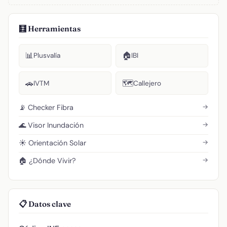
🧮 Herramientas
📊
🏠
Plusvalía
IBI
🚗
🗺️
IVTM
Callejero
→
📡 Checker Fibra
→
🌊 Visor Inundación
→
☀️ Orientación Solar
→
🏠 ¿Dónde Vivir?
📋 Datos clave