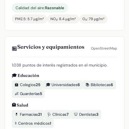
Calidad del aire:
Razonable
PM2.5: 5.7 µg/m³
NO₂: 8.4 µg/m³
O₃: 79 µg/m³
Servicios y equipamientos
🏪
OpenStreetMap
1.038 puntos de interés registrados en el municipio.
🎓 Educación
🏫 Colegios
25
🎓 Universidades
6
📚 Bibliotecas
6
👶 Guarderías
5
🏥 Salud
💊 Farmacias
21
🩺 Clínicas
7
🦷 Dentistas
3
⚕️ Centros médicos
1