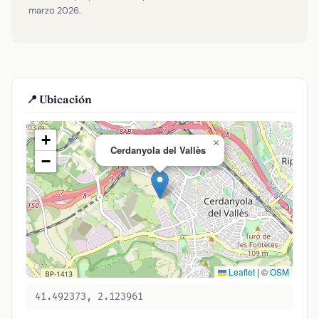
marzo 2026.
📍 Ubicación
+
×
Cerdanyola del Vallès
−
Leaflet
|
©
OSM
41.492373, 2.123961