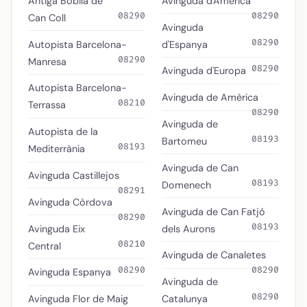
Antiga Bòbila de
Avinguda d'America
08290
08290
Can Coll
Avinguda
08290
Autopista Barcelona-
d'Espanya
08290
Manresa
08290
Avinguda d'Europa
Autopista Barcelona-
Avinguda de Amèrica
08210
Terrassa
08290
Avinguda de
Autopista de la
08193
Bartomeu
08193
Mediterrània
Avinguda de Can
Avinguda Castillejos
08193
Domenech
08291
Avinguda Còrdova
Avinguda de Can Fatjó
08290
08193
Avinguda Eix
dels Aurons
08210
Central
Avinguda de Canaletes
08290
08290
Avinguda Espanya
Avinguda de
08290
Avinguda Flor de Maig
Catalunya