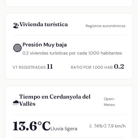
Vivienda turística
🏖️
Registros autonómicos
Presión Muy baja
🟢
0.2 viviendas turísticas por cada 1.000 habitantes
11
0.2
VT REGISTRADAS
RATIO POR 1.000 HAB
Tiempo en Cerdanyola del
Open-
🌧️
Vallès
Meteo
13.6°C
💧 74%
💨 7.9 km/h
Lluvia ligera