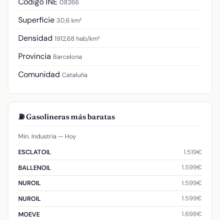
Código INE
08266
Superficie
30,6 km²
Densidad
1912,68 hab/km²
Provincia
Barcelona
Comunidad
Cataluña
⛽ Gasolineras más baratas
Min. Industria — Hoy
1.519€
ESCLATOIL
1.599€
BALLENOIL
1.599€
NUROIL
1.599€
NUROIL
1.698€
MOEVE