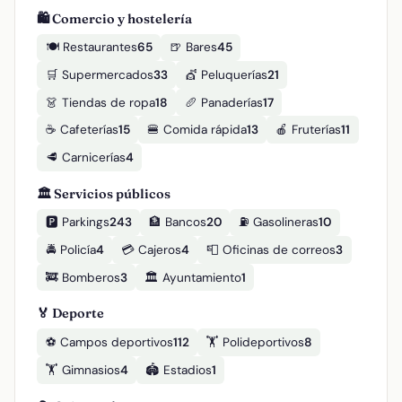
🛍️ Comercio y hostelería
🍽️ Restaurantes
65
🍺 Bares
45
🛒 Supermercados
33
💇 Peluquerías
21
👗 Tiendas de ropa
18
🥖 Panaderías
17
☕ Cafeterías
15
🍔 Comida rápida
13
🍎 Fruterías
11
🥩 Carnicerías
4
🏛️ Servicios públicos
🅿️ Parkings
243
🏦 Bancos
20
⛽ Gasolineras
10
🚔 Policía
4
💳 Cajeros
4
📮 Oficinas de correos
3
🚒 Bomberos
3
🏛️ Ayuntamiento
1
🏅 Deporte
⚽ Campos deportivos
112
🏋️ Polideportivos
8
🏋️ Gimnasios
4
🏟️ Estadios
1