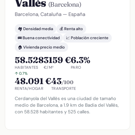
Vallès
(Barcelona)
Barcelona, Cataluña — España
🏘️ Densidad media
💰 Renta alto
🚌 Buena conectividad
📈 Población creciente
🏠 Vivienda precio medio
58.528
3159 €
6.3%
HABITANTES
€/M²
PARO
↑ 0.7%
48.091 €
43
/100
RENTA/HOGAR
TRANSPORTE
Cerdanyola del Vallès es una ciudad de tamaño
medio de Barcelona, a 1.9 km de Badia del Vallès,
con 58.528 habitantes y 525 calles.