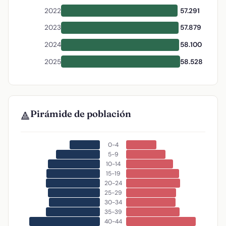
2022
57.291
2023
57.879
2024
58.100
2025
58.528
Pirámide de población
🔺
0-4
5-9
10-14
15-19
20-24
25-29
30-34
35-39
40-44