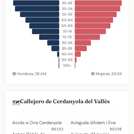
45-49
50-54
55-59
60-64
65-69
70-74
75-79
80-84
85-89
90-94
95-99
100+
🔵 Hombres: 28.414
🔴 Mujeres: 30.114
Callejero de Cerdanyola del Vallès
🗺️
Accés a Ctra Cerdanyola
Avinguda d'Adam i Eva
08193
08290