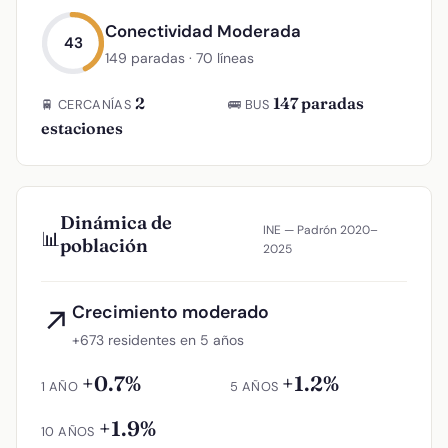
Conectividad Moderada
43
149 paradas · 70 líneas
2
147 paradas
🚆 CERCANÍAS
🚌 BUS
estaciones
Dinámica de
INE — Padrón 2020–
📊
población
2025
Crecimiento moderado
↗
+673 residentes en 5 años
+0.7%
+1.2%
1 AÑO
5 AÑOS
+1.9%
10 AÑOS