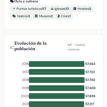
🎭 Ocio y cultura
📌 Puntos turísticos
117
⛪ Iglesias
10
🏨 Hoteles
5
🎭 Teatros
3
🏛️ Museos
2
🎬 Cines
1
Evolución de la
INE — Padrón
📈
población
continuo
2016
57.543
2017
57.723
2018
57.740
2019
57.403
2020
57.855
2021
57.217