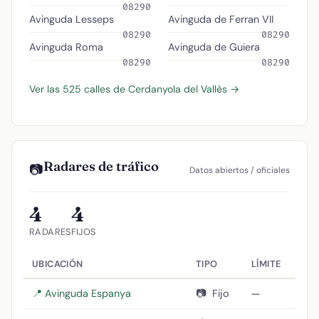
08290
Avinguda Lesseps
Avinguda de Ferran VII
08290
08290
Avinguda Roma
Avinguda de Guiera
08290
08290
Ver las 525 calles de Cerdanyola del Vallès →
Radares de tráfico
📷
Datos abiertos / oficiales
4
4
RADARES
FIJOS
UBICACIÓN
TIPO
LÍMITE
📍 Avinguda Espanya
📷
Fijo
—