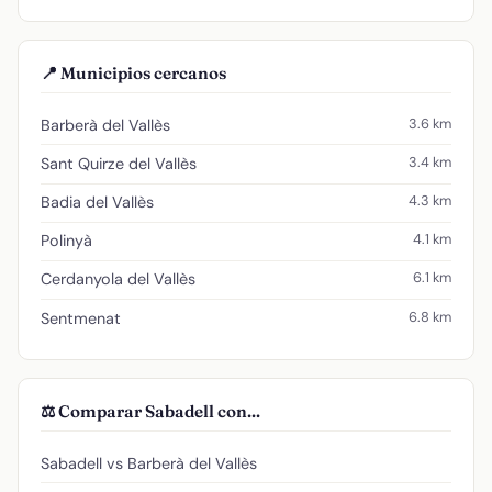
📍 Municipios cercanos
3.6 km
Barberà del Vallès
3.4 km
Sant Quirze del Vallès
4.3 km
Badia del Vallès
4.1 km
Polinyà
6.1 km
Cerdanyola del Vallès
6.8 km
Sentmenat
⚖️ Comparar Sabadell con...
Sabadell vs Barberà del Vallès