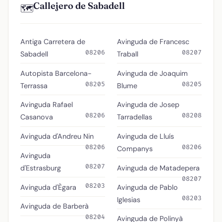
Callejero de Sabadell
🗺️
Antiga Carretera de
Avinguda de Francesc
08206
08207
Sabadell
Traball
Autopista Barcelona-
Avinguda de Joaquim
08205
08205
Terrassa
Blume
Avinguda Rafael
Avinguda de Josep
08206
08208
Casanova
Tarradellas
Avinguda d'Andreu Nin
Avinguda de Lluís
08206
08206
Companys
Avinguda
08207
d'Estrasburg
Avinguda de Matadepera
08207
08203
Avinguda d'Ègara
Avinguda de Pablo
08203
Iglesias
Avinguda de Barberà
08204
Avinguda de Polinyà