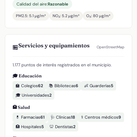
Calidad del aire:
Razonable
PM2.5: 5.1 µg/m³
NO₂: 5.2 µg/m³
O₃: 80 µg/m³
Servicios y equipamientos
🏪
OpenStreetMap
1.177 puntos de interés registrados en el municipio.
🎓 Educación
🏫 Colegios
62
📚 Bibliotecas
6
👶 Guarderías
5
🎓 Universidades
2
🏥 Salud
💊 Farmacias
61
🩺 Clínicas
18
⚕️ Centros médicos
9
🏥 Hospitales
5
🦷 Dentistas
2