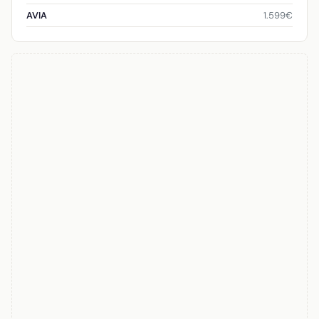
1.599€
AVIA