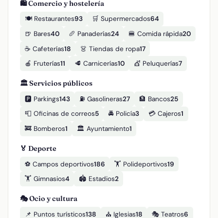
🛍️ Comercio y hostelería
🍽️ Restaurantes
93
🛒 Supermercados
64
🍺 Bares
40
🥖 Panaderías
24
🍔 Comida rápida
20
☕ Cafeterías
18
👗 Tiendas de ropa
17
🍎 Fruterías
11
🥩 Carnicerías
10
💇 Peluquerías
7
🏛️ Servicios públicos
🅿️ Parkings
143
⛽ Gasolineras
27
🏦 Bancos
25
📮 Oficinas de correos
5
🚔 Policía
3
💳 Cajeros
1
🚒 Bomberos
1
🏛️ Ayuntamiento
1
🏅 Deporte
⚽ Campos deportivos
186
🏋️ Polideportivos
19
🏋️ Gimnasios
4
🏟️ Estadios
2
🎭 Ocio y cultura
📌 Puntos turísticos
138
⛪ Iglesias
18
🎭 Teatros
6