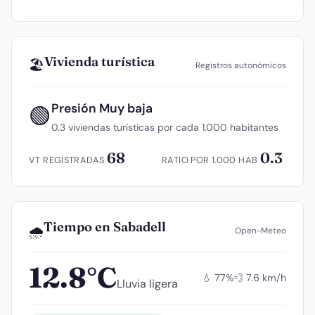
Vivienda turística
🏖️
Registros autonómicos
Presión Muy baja
🟢
0.3 viviendas turísticas por cada 1.000 habitantes
68
0.3
VT REGISTRADAS
RATIO POR 1.000 HAB
Tiempo en Sabadell
🌧️
Open-Meteo
12.8°C
💧 77%
💨 7.6 km/h
Lluvia ligera