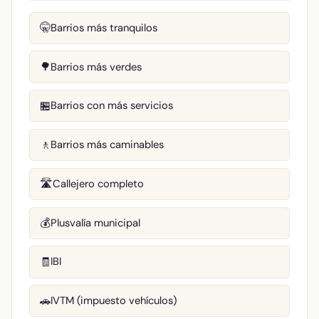
Barrios más tranquilos
🤫
Barrios más verdes
🌳
Barrios con más servicios
🏪
Barrios más caminables
🚶
Callejero completo
🛣️
Plusvalía municipal
💰
IBI
🧾
IVTM (impuesto vehículos)
🚗