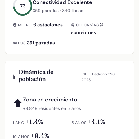
Conectividad Excelente
73
359 paradas · 340 líneas
6 estaciones
2
🚇 METRO
🚆 CERCANÍAS
estaciones
351 paradas
🚌 BUS
Dinámica de
INE — Padrón 2020–
📊
población
2025
Zona en crecimiento
⬆
+8.848 residentes en 5 años
+1.4%
+4.1%
1 AÑO
5 AÑOS
+8.4%
10 AÑOS