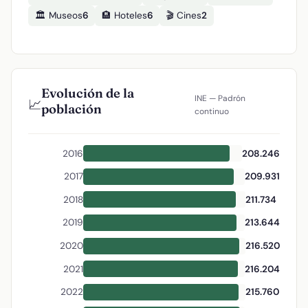
🏛️ Museos
6
🏨 Hoteles
6
🎬 Cines
2
Evolución de la
INE — Padrón
📈
población
continuo
2016
208.246
2017
209.931
2018
211.734
2019
213.644
2020
216.520
2021
216.204
2022
215.760