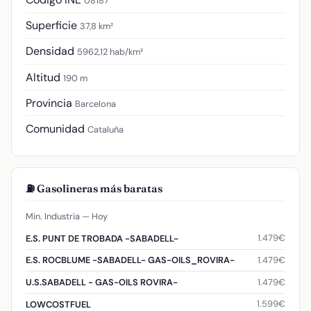
08187
Superficie
37,8 km²
Densidad
5962,12 hab/km²
Altitud
190 m
Provincia
Barcelona
Comunidad
Cataluña
⛽ Gasolineras más baratas
Min. Industria — Hoy
1.479€
E.S. PUNT DE TROBADA -SABADELL-
1.479€
E.S. ROCBLUME -SABADELL- GAS-OILS_ROVIRA-
1.479€
U.S.SABADELL - GAS-OILS ROVIRA-
1.599€
LOWCOSTFUEL