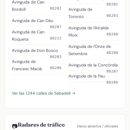
Avinguda de Can
08202
08202
Bordoll
Avinguda de
08203
Toronto
Avinguda de Can Déu
08207
Avinguda de l'Alcalde
Avinguda de Can
08208
Moix
08213
Roqueta
Avinguda de l'Onze de
Avinguda de Don Bosco
08208
Setembre
08203
Avinguda de
Avinguda de la Concòrdia
08206
Francesc Macià
08207
Avinguda de la Pau
08206
Ver las 1.244 calles de Sabadell →
Radares de tráfico
📷
Datos abiertos / oficiales