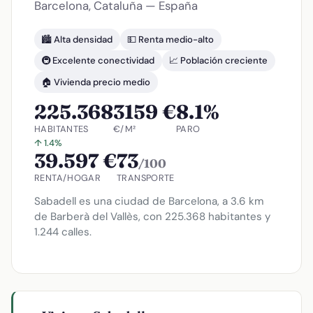
Barcelona, Cataluña — España
🏙️ Alta densidad
💵 Renta medio-alto
🚇 Excelente conectividad
📈 Población creciente
🏠 Vivienda precio medio
225.368
3159 €
8.1%
HABITANTES
€/M²
PARO
↑ 1.4%
39.597 €
73
/100
RENTA/HOGAR
TRANSPORTE
Sabadell es una ciudad de Barcelona, a 3.6 km
de Barberà del Vallès, con 225.368 habitantes y
1.244 calles.