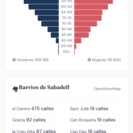
55-59
60-64
65-69
70-74
75-79
80-84
85-89
90-94
95-99
100+
🔵 Hombres: 109.768
🔴 Mujeres: 115.600
Barrios de Sabadell
🏘️
OpenStreetMap
475 calles
19 calles
el Centre
Sant Julià
92 calles
19 calles
Gràcia
Can Roqueta
87 calles
18 calles
la Creu Alta
Can Deu