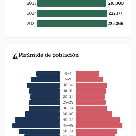
2023
218.300
2024
222.177
2025
225.368
Pirámide de población
🔺
0-4
5-9
10-14
15-19
20-24
25-29
30-34
35-39
40-44
45-49
50-54