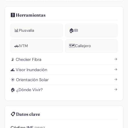
🧮 Herramientas
📊
🏠
Plusvalía
IBI
🚗
🗺️
IVTM
Callejero
→
📡 Checker Fibra
→
🌊 Visor Inundación
→
☀️ Orientación Solar
→
🏠 ¿Dónde Vivir?
📋 Datos clave
Código INE