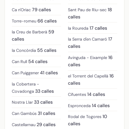
79 calles
18
Ca n'Oriac
Sant Pau de Riu-sec
calles
66 calles
Torre-romeu
17 calles
la Roureda
59
la Creu de Barberà
calles
17
la Serra d'en Camaró
calles
55 calles
la Concòrdia
16
Avinguda - Eixample
54 calles
Can Rull
calles
41 calles
Can Puiggener
16
el Torrent del Capellà
calles
la Cobertera -
33 calles
Covadonga
14 calles
Cifuentes
33 calles
Nostra Llar
14 calles
Espronceda
31 calles
Can Gambús
10
Rodal de Togores
calles
29 calles
Castellarnau