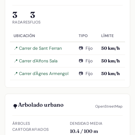
3
3
RADARES
FIJOS
UBICACIÓN
TIPO
LÍMITE
📍 Carrer de Sant Ferran
📷
Fijo
50 km/h
📍 Carrer d'Alfons Sala
📷
Fijo
50 km/h
📍 Carrer d'Àgnes Armengol
📷
Fijo
50 km/h
Arbolado urbano
🌳
OpenStreetMap
ÁRBOLES
DENSIDAD MEDIA
CARTOGRAFIADOS
10.4 / 100 m