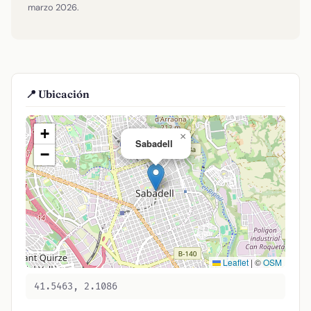
marzo 2026.
📍 Ubicación
+
×
Sabadell
−
Leaflet
|
©
OSM
41.5463, 2.1086